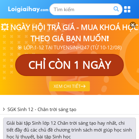
💥 NGÀY HỘI TRẢ GIÁ - MUA KHOÁ HỌC
THEO GIÁ BẠN MUỐN❗
🎯 LỚP 1-12 TẠI TUYENSINH247 (TỪ 10-12/08)
CHỈ CÒN 1 NGÀY
XEM CHI TIẾT
SGK Sinh 12 - Chân trời sáng tạo
Giải bài tập Sinh lớp 12 Chân trời sáng tạo hay nhất, chi
tiết đầy đủ các chủ đề chương trình sách mới giúp học sinh
học lý thuyết, bài tập Sinh học