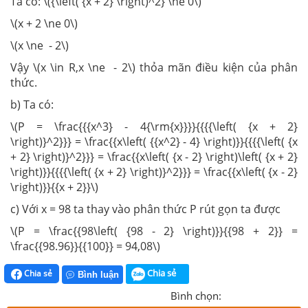
Ta có: \({\left( {x + 2} \right)^2} \ne 0\)
\(x + 2 \ne 0\)
\(x \ne - 2\)
Vậy \(x \in R,x \ne - 2\) thỏa mãn điều kiện của phân
thức.
b) Ta có:
\(P = \frac{{{x^3} - 4{\rm{x}}}}{{{{\left( {x + 2}
\right)}^2}}} = \frac{{x\left( {{x^2} - 4} \right)}}{{{{\left( {x
+ 2} \right)}^2}}} = \frac{{x\left( {x - 2} \right)\left( {x + 2}
\right)}}{{{{\left( {x + 2} \right)}^2}}} = \frac{{x\left( {x - 2}
\right)}}{{x + 2}}\)
c) Với x = 98 ta thay vào phân thức P rút gọn ta được
\(P = \frac{{98\left( {98 - 2} \right)}}{{98 + 2}} =
\frac{{98.96}}{{100}} = 94,08\)
Chia sẻ
Chia sẻ
Bình luận
Bình chọn: