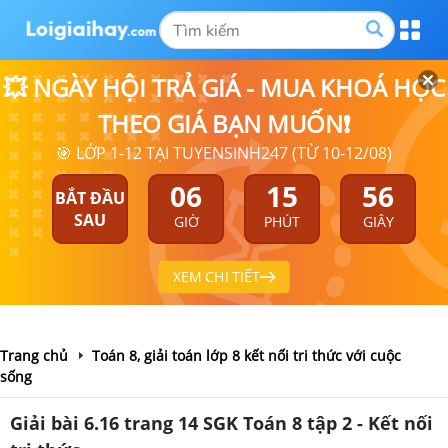
💥 NGÀY HỘI TRẢ GIÁ - MUA KHOÁ HỌC
THEO GIÁ BẠN MUỐN❗
🎯 LỚP 1-12 TẠI TUYENSINH247 (TỪ 10-12/08)
06
15
56
BẮT ĐẦU
SAU
GIỜ
PHÚT
GIÂY
XEM CHI TIẾT
Trang chủ
Toán 8, giải toán lớp 8 kết nối tri thức với cuộc
sống
Giải bài 6.16 trang 14 SGK Toán 8 tập 2 - Kết nối