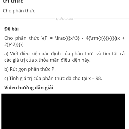
tri thức
Cho phân thức
QUẢNG CÁO
Đề bài
Cho phân thức \(P = \frac{{{x^3} - 4{\rm{x}}}}{{{{(x +
2)}^2}}}\)
a) Viết điều kiện xác định của phân thức và tìm tất cả
các giá trị của x thỏa mãn điều kiện này.
b) Rút gọn phân thức P.
c) Tính giá trị của phân thức đã cho tại x = 98.
Video hướng dẫn giải