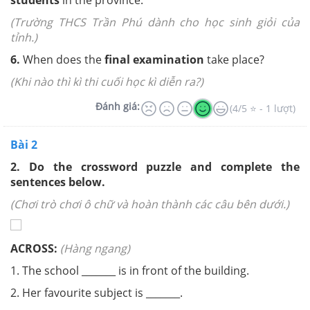
students
in the province.
(Trường THCS Trần Phú dành cho học sinh giỏi của
tỉnh.)
6.
When does the
final examination
take place?
(Khi nào thì kì thi cuối học kì diễn ra?)
Đánh giá:
(4/5 ⭐ - 1 lượt)
Bài 2
2. Do the crossword puzzle and complete the
sentences below.
(Chơi trò chơi ô chữ và hoàn thành các câu bên dưới.)
ACROSS:
(Hàng ngang)
1. The school _______ is in front of the building.
2. Her favourite subject is _______.