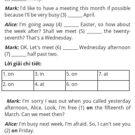
Mark:
I'd like to have a meeting this month if possible
because I'll be very busy (3) _______ April.
Alice:
I'm going away (4) _______ Easter, so how about
the week after? Shall we meet (5) _______ the twenty-
seventh? That's a Wednesday.
Mark:
OK. Let's meet (6) _______ Wednesday afternoon
(7) _______ half past two.
Lời giải chi tiết:
1. on
3. in
5. on
7. at
2. on
4. at
6. on
Mark:
I'm sorry I was out when you called yesterday
afternoon, Alice. Look, I'm free (1)
on
the fifteenth of
March. Can we meet then?
Alice:
I'm busy next week, I'm afraid. So, I can't see you
(2)
on
Friday.