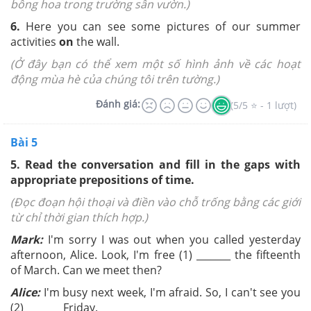
bông hoa trong trường
sân vườn.)
6.
Here you can see some pictures of our summer
activities
on
the wall.
(Ở đây bạn có thể xem một số hình ảnh về các hoạt
động mùa hè của chúng tôi trên tường.)
Đánh giá:
(5/5 ⭐ - 1 lượt)
Bài 5
5. Read the conversation and fill in the gaps with
appropriate prepositions of time.
(Đọc đoạn hội thoại và điền vào chỗ trống bằng các giới
từ chỉ thời gian thích hợp.)
Mark:
I'm sorry I was out when you called yesterday
afternoon, Alice. Look, I'm free (1) _______ the fifteenth
of March. Can we meet then?
Alice:
I'm busy next week, I'm afraid. So, I can't see you
(2) _______ Friday.