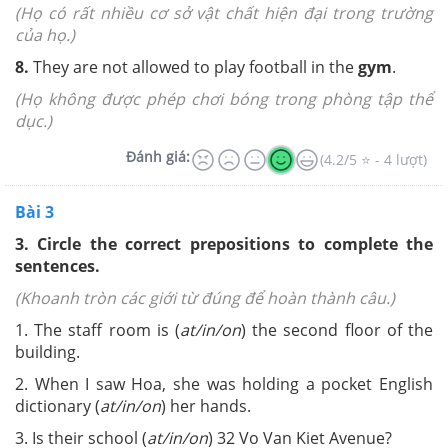
(Họ có rất nhiều cơ sở vật chất hiện đại trong trường
của họ.)
8.
They are not allowed to play football in the
gym
.
(Họ không được phép chơi bóng trong phòng tập thể
dục.)
Đánh giá:
(4.2/5 ⭐ - 4 lượt)
Bài 3
3. Circle the correct prepositions to complete the
sentences.
(Khoanh tròn các giới từ đúng để hoàn thành câu.)
1. The staff room is (
at/in/on
) the second floor of the
building.
2. When I saw Hoa, she was holding a pocket English
dictionary (
at/in/on
) her hands.
3. Is their school (
at/in/on
) 32 Vo Van Kiet Avenue?