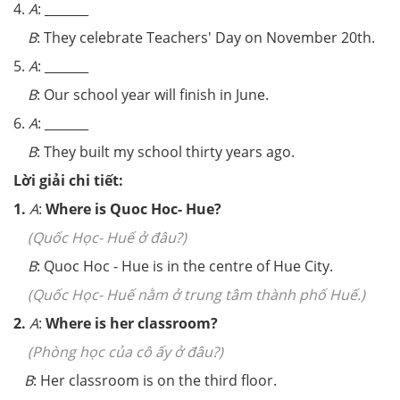
4.
A
: _______
B
: They celebrate Teachers' Day on November 20th.
5.
A
: _______
B
: Our school year will finish in June.
6.
A
: _______
B
: They built my school thirty years ago.
Lời giải chi tiết:
1.
A
:
Where is Quoc Hoc- Hue?
(Quốc Học- Huế ở đâu?)
B
: Quoc Hoc - Hue is in the centre of Hue City.
(
Quốc Học- Huế nằm ở trung tâm thành phố Huế.)
2.
A
:
Where is her classroom?
(Phòng học của cô ấy ở đâu?)
B
: Her classroom is on the third floor.