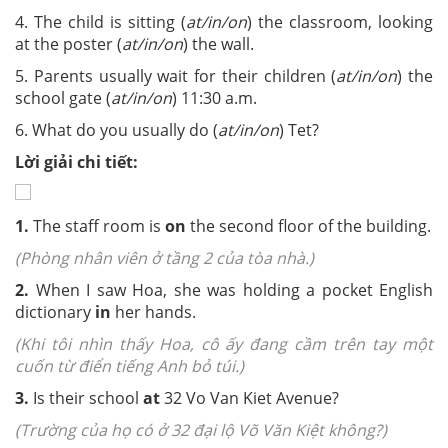
4. The child is sitting (
at/in/on
) the classroom, looking
at the poster (
at/in/on
) the wall.
5. Parents usually wait for their children (
at/in/on
) the
school gate (
at/in/on
) 11:30 a.m.
6. What do you usually do (
at/in/on
) Tet?
Lời giải chi tiết:
1.
The staff room is
on
the second floor of the building.
(Phòng nhân viên ở tầng 2 của tòa nhà.)
2.
When I saw Hoa, she was holding a pocket English
dictionary
in
her hands.
(Khi tôi nhìn thấy Hoa, cô ấy đang cầm trên tay một
cuốn từ điển tiếng Anh bỏ túi.)
3.
Is their school
at
32 Vo Van Kiet Avenue?
(Trường của họ có ở 32 đại lộ Võ Văn Kiệt không?)