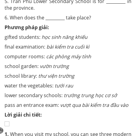
5. Tran Phu Lower Secondary School is for _________ in
the province.
6. When does the _________ take place?
Phương pháp giải:
gifted students:
học sinh năng khiếu
final examination:
bài kiểm tra cuối kì
computer rooms:
các phòng máy tính
school garden:
vườn trường
school library:
thư viện trường
water the vegetables:
tưới rau
lower secondary schools:
trường trung học cơ sở
pass an entrance exam:
vượt qua bài kiểm tra đầu vào
Lời giải chi tiết:
1.
When you visit my school, you can see three modern