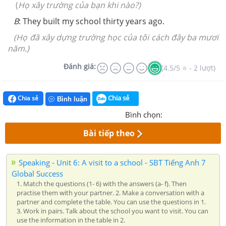
(
Họ xây trường của bạn khi nào?)
B
: They built my school thirty years ago.
(
Họ đã xây dựng trường học của tôi cách đây ba mươi
năm.)
Đánh giá:
(4.5/5 ⭐ - 2 lượt)
Chia sẻ
Chia sẻ
Bình luận
Bình chọn:
Bài tiếp theo
Speaking - Unit 6: A visit to a school - SBT Tiếng Anh 7
Global Success
1. Match the questions (1- 6) with the answers (a- f). Then
practise them with your partner. 2. Make a conversation with a
partner and complete the table. You can use the questions in 1.
3. Work in pairs. Talk about the school you want to visit. You can
use the information in the table in 2.