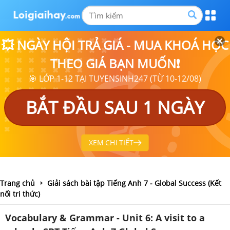
💥 NGÀY HỘI TRẢ GIÁ - MUA KHOÁ HỌC
THEO GIÁ BẠN MUỐN❗
🎯 LỚP 1-12 TẠI TUYENSINH247 (TỪ 10-12/08)
BẮT ĐẦU SAU 1 NGÀY
XEM CHI TIẾT
Trang chủ
Giải sách bài tập Tiếng Anh 7 - Global Success (Kết
nối tri thức)
Vocabulary & Grammar - Unit 6: A visit to a