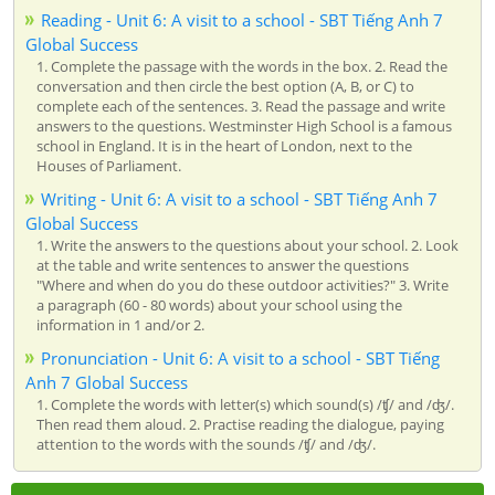
Reading - Unit 6: A visit to a school - SBT Tiếng Anh 7
Global Success
1. Complete the passage with the words in the box. 2. Read the
conversation and then circle the best option (A, B, or C) to
complete each of the sentences. 3. Read the passage and write
answers to the questions. Westminster High School is a famous
school in England. It is in the heart of London, next to the
Houses of Parliament.
Writing - Unit 6: A visit to a school - SBT Tiếng Anh 7
Global Success
1. Write the answers to the questions about your school. 2. Look
at the table and write sentences to answer the questions
"Where and when do you do these outdoor activities?" 3. Write
a paragraph (60 - 80 words) about your school using the
information in 1 and/or 2.
Pronunciation - Unit 6: A visit to a school - SBT Tiếng
Anh 7 Global Success
1. Complete the words with letter(s) which sound(s) /ʧ/ and /ʤ/.
Then read them aloud. 2. Practise reading the dialogue, paying
attention to the words with the sounds /ʧ/ and /ʤ/.