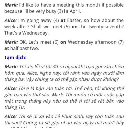
Mark:
I'd like to have a meeting this month if possible
because I'll be very busy (3)
in
April.
Alice:
I'm going away (4)
at
Easter, so how about the
week after? Shall we meet (5)
on
the twenty-seventh?
That's a Wednesday.
Mark:
OK. Let's meet (6)
on
Wednesday afternoon (7)
at
half past two.
Tạm dịch:
Mark:
Tôi xin lỗi vì tôi đã ra ngoài khi bạn gọi vào chiều
hôm qua, Alice. Nghe này, tôi rảnh vào ngày mười lăm
tháng ba. Vậy chúng ta có thể gặp nhau được không?
Alice:
Tôi e là bận vào tuần tới. Thế nên, tôi không thể
gặp bạn vào thứ sáu. Mark: Tôi muốn có một cuộc gặp
mặt trong tháng này nếu có thể vì tôi sẽ rất bận vào
tháng Tư.
Alice:
Tôi sẽ đi xa vào Lễ Phục sinh, vậy còn tuần sau
thì sao?
Chúng ta sẽ gặp nhau vào ngày hai mươi bảy