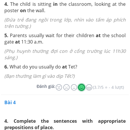
4.
The child is sitting
in
the classroom, looking at the
poster
on
the wall.
(Đứa trẻ đang ngồi trong lớp, nhìn vào tấm áp phích
trên tường.)
5.
Parents usually wait for their children
at
the school
gate
at
11:30 a.m.
(Phụ huynh thường đợi con ở cổng trường lúc 11h30
sáng.)
6.
What do you usually do
at
Tet?
(Bạn thường làm gì vào dịp Tết?)
Đánh giá:
(3.7/5 ⭐ - 4 lượt)
Bài 4
4. Complete the sentences with appropriate
prepositions of place.