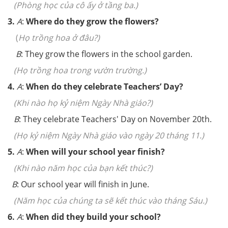
(
Phòng học của cô ấy ở tầng ba.)
3.
A
:
Where do they grow the flowers?
(
Họ trồng hoa ở đâu?)
B
: They grow the flowers in the school garden.
(
Họ trồng hoa trong vườn trường.)
4.
A
:
When do they celebrate Teachers’ Day?
(Khi nào họ kỷ niệm Ngày Nhà giáo?)
B
: They celebrate Teachers' Day on November 20th.
(
Họ kỷ niệm Ngày Nhà giáo vào ngày 20 tháng 11.)
5.
A
:
When will your school year finish?
(Khi nào năm học của bạn kết thúc?)
B
: Our school year will finish in June.
(
Năm học của chúng ta sẽ kết thúc vào tháng Sáu.)
6.
A
:
When did they build your school?