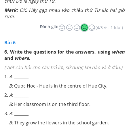
chứ? Đó là ngày thứ Tư.
Mark:
OK. Hãy gặp nhau vào chiều thứ Tư lúc hai giờ
rưỡi.
Đánh giá:
(4/5 ⭐ - 1 lượt)
Bài 6
6. Write the questions for the answers, using
when
and
where
.
(Viết câu hỏi cho câu trả lời, sử dụng khi nào và ở đâu.)
1.
A
: _______
B
: Quoc Hoc - Hue is in the centre of Hue City.
2.
A
: _______
B
: Her classroom is on the third floor.
3.
A
: _______
B
: They grow the flowers in the school garden.