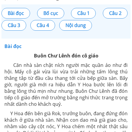
Bài đọc
Bố cục
Câu 1
Câu 2
Câu 3
Câu 4
Nội dung
Bài đọc
Buôn Chư Lênh đón cô giáo
Căn nhà sàn chật ních người mặc quần áo như đi
hội. Mấy cô gái vừa lùi vừa trải những tấm lông thú
thẳng tắp từ đầu cầu thang tới cửa bếp giữa sàn. Bấy
giờ, người già mới ra hiệu dẫn Y Hoa bước lên lối đi
bằng lông thú mịn như nhung. Buôn Chư Lênh đã đón
tiếp cô giáo đến mở trường bằng nghi thức trang trọng
nhất dành cho khách quý.
Y Hoa đến bên già Rok, trưởng buôn, đang đứng đón
khách ở giữa nhà sàn. Nhận con dao mà già giao cho,
nhằm vào cây cột nóc, Y Hoa chém một nhát thật sâu