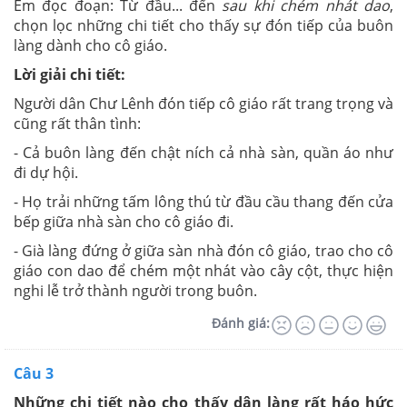
Em đọc đoạn: Từ đầu... đến
sau khi chém nhát dao
,
chọn lọc những chi tiết cho thấy sự đón tiếp của buôn
làng dành cho cô giáo.
Lời giải chi tiết:
Người dân Chư Lênh đón tiếp cô giáo rất trang trọng và
cũng rất thân tình:
- Cả buôn làng đến chật ních cả nhà sàn, quần áo như
đi dự hội.
- Họ trải những tấm lông thú từ đầu cầu thang đến cửa
bếp giữa nhà sàn cho cô giáo đi.
- Già làng đứng ở giữa sàn nhà đón cô giáo, trao cho cô
giáo con dao để chém một nhát vào cây cột, thực hiện
nghi lễ trở thành người trong buôn.
Đánh giá:
Câu 3
Những chi tiết nào cho thấy dân làng rất háo hức