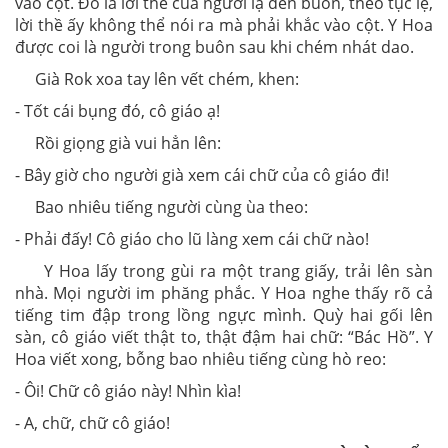
vào cột. Đó là lời thề của người lạ đến buôn, theo tục lệ,
lời thề ấy không thể nói ra mà phải khắc vào cột. Y Hoa
được coi là người trong buôn sau khi chém nhát dao.
Già Rok xoa tay lên vết chém, khen:
- Tốt cái bụng đó, cô giáo ạ!
Rồi giọng già vui hẳn lên:
- Bây giờ cho người già xem cái chữ của cô giáo đi!
Bao nhiêu tiếng người cùng ùa theo:
- Phải đấy! Cô giáo cho lũ làng xem cái chữ nào!
Y Hoa lấy trong gùi ra một trang giấy, trải lên sàn
nhà. Mọi người im phăng phắc. Y Hoa nghe thấy rõ cả
tiếng tim đập trong lồng ngực mình. Quỳ hai gối lên
sàn, cô giáo viết thật to, thật đậm hai chữ: “Bác Hồ”. Y
Hoa viết xong, bỗng bao nhiêu tiếng cùng hò reo:
- Ôi! Chữ cô giáo này! Nhìn kìa!
- A, chữ, chữ cô giáo!