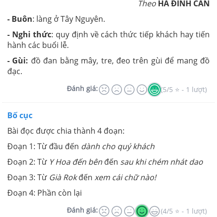
Theo
HÀ ĐÌNH CẨN
- Buôn
: làng ở Tây Nguyên.
-
Nghi thức
: quy định về cách thức tiếp khách hay tiến
hành các buổi lễ.
-
Gùi:
đồ đan bằng mây, tre, đeo trên gùi để mang đồ
đạc.
Đánh giá:
(5/5 ⭐ - 1 lượt)
Bố cục
Bài đọc được chia thành 4 đoạn:
Đoạn 1: Từ đầu đến
dành cho quý khách
Đoạn 2: Từ
Y Hoa đến bên
đến
sau khi chém nhát dao
Đoạn 3: Từ
Già Rok
đến
xem cái chữ nào!
Đoạn 4: Phần còn lại
Đánh giá:
(4/5 ⭐ - 1 lượt)