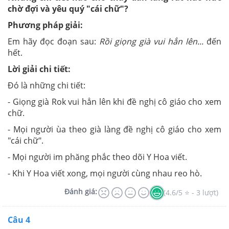
chờ đợi và yêu quý "cái chữ"?
Phương pháp giải:
Em hãy đọc đoạn sau:
Rồi giọng già vui hẳn lên...
đến
hết.
Lời giải chi tiết:
Đó là những chi tiết:
- Giọng già Rok vui hẳn lên khi đề nghị cô giáo cho xem
chữ.
- Mọi người ùa theo già làng đề nghị cô giáo cho xem
"cái chữ".
- Mọi người im phăng phắc theo dõi Y Hoa viết.
- Khi Y Hoa viết xong, mọi người cùng nhau reo hò.
Đánh giá:
(4.6/5 ⭐ - 3 lượt)
Câu 4