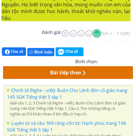
Nguyên. Họ biết trọng văn hóa, mong muốn con em của
dân tộc mình được học hành, thoát khỏi nghèo nàn, lạc
hậu.
Đánh giá:
(5/5 ⭐ - 1 lượt)
Chia sẻ
Chia sẻ
Bình luận
Bình chọn:
Bài tiếp theo
Chính tả (Nghe - viết): Buôn Chư Lênh đón cô giáo trang
145 SGK Tiếng Việt 5 tập 1
Giải câu 1, 2, 3 Chính tả (Nghe - viết): Buôn Chư Lênh đón cô giáo
trang 144 SGK Tiếng Việt 5 tập 1. Câu 2. Tìm những tiếng có
nghĩa: a) Chỉ khác nhau ở âm đầu tr hay ch.
Luyện từ và câu: Mở rộng vốn từ: Hạnh phúc trang 146
SGK Tiếng Việt 5 tập 1
Giải câu 1, 2, 3, 4 Luyện từ và câu: Mở rộng vốn từ: Hạnh phúc