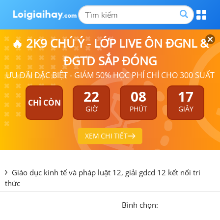
🔥 2K9 CHÚ Ý - LỚP LIVE ÔN ĐGNL &
ĐGTD SẮP ĐÓNG
ƯU ĐÃI ĐẶC BIỆT - GIẢM 50% HỌC PHÍ CHỈ CHO 300 SUẤT
22
08
17
CHỈ CÒN
GIỜ
PHÚT
GIÂY
XEM CHI TIẾT
Giáo dục kinh tế và pháp luật 12, giải gdcd 12 kết nối tri
thức
Bình chọn: