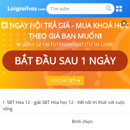
💥 NGÀY HỘI TRẢ GIÁ - MUA KHOÁ HỌC
THEO GIÁ BẠN MUỐN❗
🎯 LỚP 1-12 TẠI TUYENSINH247 (TỪ 10-12/08)
BẮT ĐẦU SAU 1 NGÀY
XEM CHI TIẾT
SBT Hóa 12 - giải SBT Hóa học 12 - Kết nối tri thức với cuộc
sống
Bình chọn: