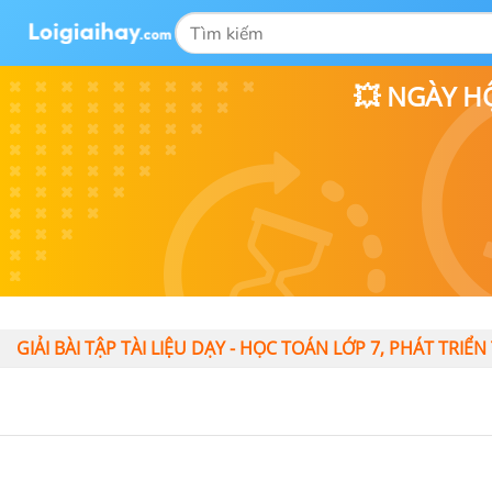
💥 NGÀY H
GIẢI BÀI TẬP TÀI LIỆU DẠY - HỌC TOÁN LỚP 7, PHÁT TR