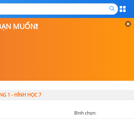
 BẠN MUỐN❗
G 1 - HÌNH HỌC 7
Bình chọn: