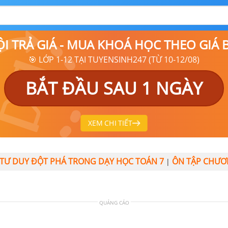
ỘI TRẢ GIÁ - MUA KHOÁ HỌC THEO GIÁ
🎯 LỚP 1-12 TẠI TUYENSINH247 (TỪ 10-12/08)
BẮT ĐẦU SAU 1 NGÀY
XEM CHI TIẾT
IỂN TƯ DUY ĐỘT PHÁ TRONG DẠY HỌC TOÁN 7
ÔN TẬP CHƯƠN
|
QUẢNG CÁO