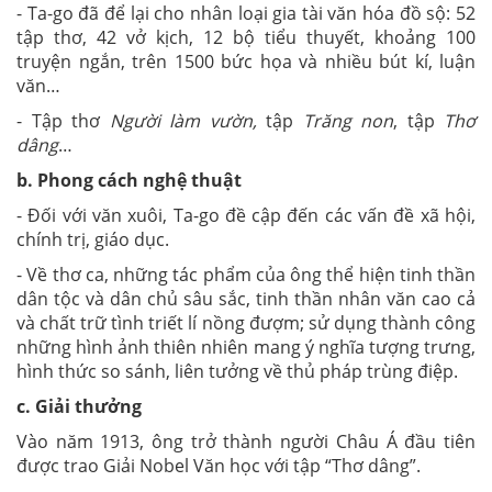
- Ta-go đã để lại cho nhân loại gia tài văn hóa đồ sộ: 52
tập thơ, 42 vở kịch, 12 bộ tiểu thuyết, khoảng 100
truyện ngắn, trên 1500 bức họa và nhiều bút kí, luận
văn…
- Tập thơ
Người làm vườn,
tập
Trăng non
, tập
Thơ
dâng
…
b. Phong cách nghệ thuật
- Đối với văn xuôi, Ta-go đề cập đến các vấn đề xã hội,
chính trị, giáo dục.
- Về thơ ca, những tác phẩm của ông thể hiện tinh thần
dân tộc và dân chủ sâu sắc, tinh thần nhân văn cao cả
và chất trữ tình triết lí nồng đượm; sử dụng thành công
những hình ảnh thiên nhiên mang ý nghĩa tượng trưng,
hình thức so sánh, liên tưởng về thủ pháp trùng điệp.
c. Giải thưởng
Vào năm 1913, ông trở thành người Châu Á đầu tiên
được trao Giải Nobel Văn học với tập “Thơ dâng”.