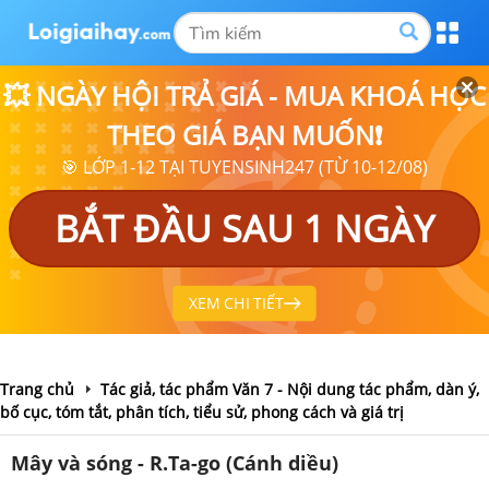
💥 NGÀY HỘI TRẢ GIÁ - MUA KHOÁ HỌC
THEO GIÁ BẠN MUỐN❗
🎯 LỚP 1-12 TẠI TUYENSINH247 (TỪ 10-12/08)
BẮT ĐẦU SAU 1 NGÀY
XEM CHI TIẾT
Trang chủ
Tác giả, tác phẩm Văn 7 - Nội dung tác phẩm, dàn ý,
bố cục, tóm tắt, phân tích, tiểu sử, phong cách và giá trị
Mây và sóng - R.Ta-go (Cánh diều)