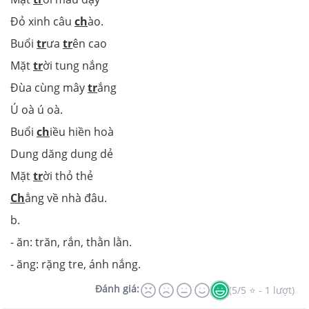
Đỏ xinh câu
ch
ào.
Buổi
tr
ưa
tr
ên cao
Mặt
tr
ời tung nắng
Đùa cùng mây
tr
ắng
Ú οà ú οà.
Buổi
ch
iều hiền hoà
Dung dăng dung dẻ
Mặt
tr
ời thỏ thẻ
Ch
ẳng về nhà đâu.
b.
- ăn: trăn, rắn, thằn lằn.
- ăng: rặng tre, ánh nắng.
Đánh giá:
(5/5 ⭐ - 1 lượt)