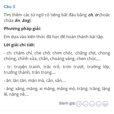
Câu 3
Tìm thêm các từ ngữ có tiếng bắt đầu bằng
ch
,
tr
(hoặc
chứa
ăn
,
ăng
).
Phương pháp giải:
Em dựa vào kiến thức đã học để hoàn thành bài tập.
Lời giải chi tiết:
- ch: chăm chỉ, che chở, chim chóc, chằng chịt, chong
chóng, chỉnh sửa, chắn, choáng váng, chen chúc,...
- tr: truyện tranh, trắc trở, trơn trượt, trường lớp,
trưởng thành, trân trọng,...
- ăn: lăn tăn, mặn mà, cắn, sắn,...
- ăng: xăng, măng, xi măng, mắng mỏ, trăng, trắng, lặng
lẽ, nặng nề,...
Đánh giá: