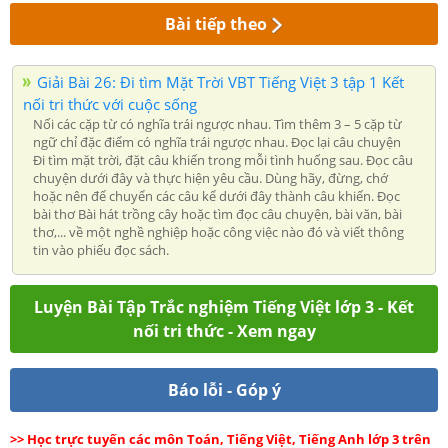
Bài tiếp theo
Giải Bài 26: Đi tìm Mặt Trời VBT Tiếng Việt 3 tập 1 Kết
nối tri thức với cuộc sống
Nối các cặp từ có nghĩa trái ngược nhau. Tìm thêm 3 – 5 cặp từ
ngữ chỉ đặc điểm có nghĩa trái ngược nhau. Đọc lại câu chuyện
Đi tìm mặt trời, đặt câu khiến trong mỗi tình huống sau. Đọc câu
chuyện dưới đây và thực hiện yêu cầu. Dùng hãy, đừng, chớ
hoặc nên để chuyển các câu kể dưới đây thành câu khiến. Đọc
bài thơ Bài hát trồng cây hoặc tìm đọc câu chuyện, bài văn, bài
thơ,... về một nghề nghiệp hoặc công việc nào đó và viết thông
tin vào phiếu đọc sách.
Luyện Bài Tập Trắc nghiệm Tiếng Việt lớp 3 - Kết
nối tri thức - Xem ngay
Báo lỗi - Góp ý
>> Học trực tuyến các môn Toán, Tiếng Việt, Tiếng Anh lớp 3 trên