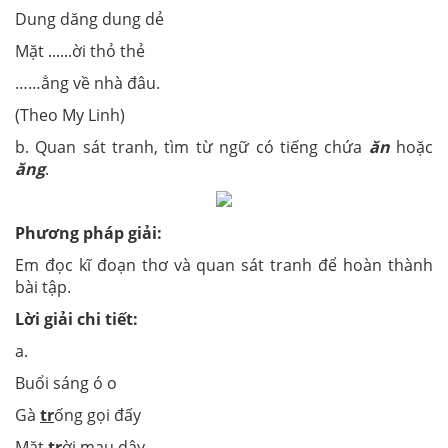
Dung dăng dung dẻ
Mặt ......ời thỏ thẻ
……ẳng về nhà đâu.
(Theo My Linh)
b. Quan sát tranh, tìm từ ngữ có tiếng chứa
ăn
hoặc
ăng
.
Phương pháp giải:
Em đọc kĩ đoạn thơ và quan sát tranh để hoàn thành
bài tập.
Lời giải chi tiết:
a.
Buổi sáng ó o
Gà
tr
ống gọi đấy
Mặt
tr
ời mau dậy