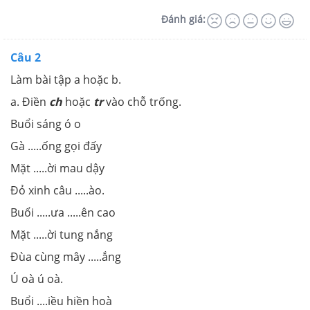
Đánh giá:
Câu 2
Làm bài tập a hoặc b.
a. Điền
ch
hoặc
tr
vào chỗ trống.
Buổi sáng ó o
Gà .....ống gọi đấy
Mặt .....ời mau dậy
Đỏ xinh câu .....ào.
Buổi .....ưa .....ên cao
Mặt .....ời tung nắng
Đùa cùng mây .....ắng
Ú οà ú οà.
Buổi ....iều hiền hoà