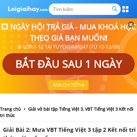
💥 NGÀY HỘI TRẢ GIÁ - MUA KHOÁ HỌC
THEO GIÁ BẠN MUỐN❗
🎯 LỚP 1-12 TẠI TUYENSINH247 (TỪ 10-12/08)
BẮT ĐẦU SAU 1 NGÀY
XEM CHI TIẾT
Trang chủ
Giải vở bài tập Tiếng Việt 3, VBT Tiếng Việt 3 Kết nối
tri thức
Giải Bài 2: Mưa VBT Tiếng Việt 3 tập 2 Kết nối tri