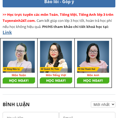
Báo lỗi - Góp ý
>> Học trực tuyến các môn Toán, Tiếng Việt, Tiếng Anh lớp 3 trên
Tuyensinh247.com.
Cam kết giúp con lớp 3 học tốt, hoàn trả học phí
nếu học không hiệu quả.
PH/HS
tham khảo chi tiết khoá học tại:
Link
BÌNH LUẬN