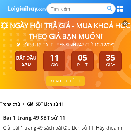
💥 NGÀY HỘI TRẢ GIÁ - MUA KHOÁ HỌC
THEO GIÁ BẠN MUỐN❗
🎯 LỚP 1-12 TẠI TUYENSINH247 (TỪ 10-12/08)
11
05
35
BẮT ĐẦU
SAU
GIỜ
PHÚT
GIÂY
XEM CHI TIẾT
Trang chủ
Giải SBT Lịch sử 11
Bài 1 trang 49 SBT sử 11
Giải bài 1 trang 49 sách bài tập Lịch sử 11. Hãy khoanh