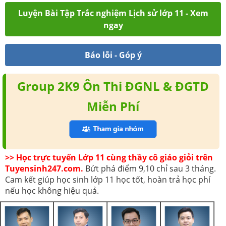
Luyện Bài Tập Trắc nghiệm Lịch sử lớp 11 - Xem
ngay
Báo lỗi - Góp ý
Group 2K9 Ôn Thi ĐGNL & ĐGTD
Miễn Phí
>> Học trực tuyến Lớp 11 cùng thầy cô giáo giỏi trên
Tuyensinh247.com.
Bứt phá điểm 9,10 chỉ sau 3 tháng.
Cam kết giúp học sinh lớp 11 học tốt, hoàn trả học phí
nếu học không hiệu quả.