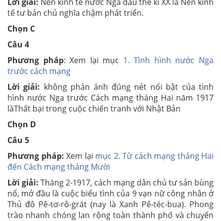
Lời giải:
Nền kinh tế nước Nga đầu thế kỉ XX là Nền kinh
tế tư bản chủ nghĩa chậm phát triển.
Chọn C
Câu 4
Phương pháp
: Xem lại mục
1. Tình hình nước Nga
trước cách mạng
Lời giải:
không phản ánh đúng nét nổi bật của tình
hình nước Nga trước Cách mạng tháng Hai năm 1917
làThất bại trong cuộc chiến tranh với Nhật Bản
Chọn D
Câu 5
Phương pháp:
Xem lại
mục 2. Từ cách mạng tháng Hai
đến Cách mạng tháng Mười
Lời giải:
Tháng 2-1917, cách mạng dân chủ tư sản bùng
nổ, mở đầu là cuộc biểu tình của 9 vạn nữ công nhân ở
Thủ đô Pê-tơ-rô-grát (nay là Xanh Pê-téc-bua). Phong
trào nhanh chóng lan rộng toàn thành phố và chuyển