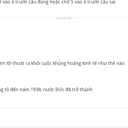
 Đ vào ô trước câu đúng hoặc chữ S vào ô trước câu sai
QUẢNG CÁO
 tìm lối thoát ra khỏi cuộc khủng hoảng kinh tế như thế nào
hứng tỏ đến năm 1938, nước Đức đã trở thành