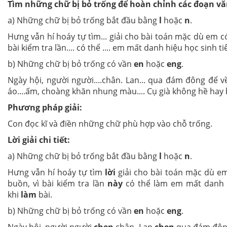
Tìm những chữ bị bỏ trống để hoàn chỉnh các đoạn văn
a) Những chữ bị bỏ trống bắt đầu bằng
l
hoặc
n
.
Hưng vẫn hí hoáy tự tìm... giải cho bài toán mặc dù em c
bài kiểm tra lần.... có thể .... em mất danh hiệu học sinh t
b) Những chữ bị bỏ trống có vần
en
hoặc
eng
.
Ngày hội, người người....chân. Lan... qua đám đông để về
áo....ấm, choàng khăn nhung màu.... Cụ già không hề hay b
Phương pháp giải:
Con đọc kĩ và điền những chữ phù hợp vào chỗ trống.
Lời giải chi tiết:
a) Những chữ bị bỏ trống bắt đầu bằng
l
hoặc
n
.
Hưng vẫn hí hoáy tự tìm
lời
giải cho bài toán mặc dù e
buồn, vì bài kiểm tra lần
này
có thể làm em mất danh h
khi
làm
bài.
b) Những chữ bị bỏ trống có vần
en
hoặc
eng
.