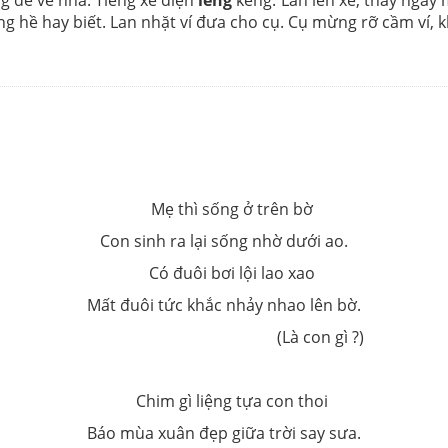
 để về nhà. Tiếng xe điện
leng
keng. Lan lên xe, thấy ngay 
g hề hay biết. Lan nhặt ví đưa cho cụ. Cụ mừng rỡ cầm ví,
Mẹ thì sống ở trên bờ
Con sinh ra lại sống nhờ dưới ao.
Có đuôi bơi lội lao xao
Mất đuôi tức khắc nhảy nhao lên bờ.
(Là con gì ?)
Chim gì liệng tựa con thoi
Báo mùa xuân đẹp giữa trời say sưa.