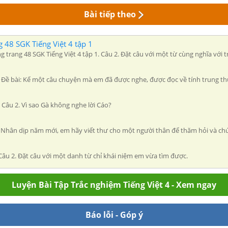
Bài tiếp theo
g 48 SGK Tiếng Việt 4 tập 1
ọng trang 48 SGK Tiếng Việt 4 tập 1. Câu 2. Đặt câu với một từ cùng nghĩa vớ
 1. Đề bài: Kể một câu chuyện mà em đã được nghe, được đọc về tính trung th
1. Câu 2. Vì sao Gà không nghe lời Cáo?
Đề 1. Nhân dịp năm mới, em hãy viết thư cho một người thân để thăm hỏi và
. Câu 2. Đặt câu với một danh từ chỉ khái niệm em vừa tìm được.
Luyện Bài Tập Trắc nghiệm Tiếng Việt 4 - Xem ngay
Báo lỗi - Góp ý