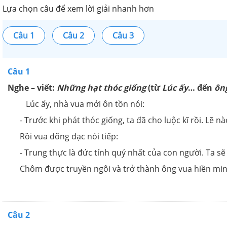
Lựa chọn câu để xem lời giải nhanh hơn
Câu 1
Câu 2
Câu 3
Câu 1
Nghe – viết:
Những hạt thóc giống
(từ
Lúc ấy
… đến
ôn
Lúc ấy, nhà vua mới ôn tồn nói:
- Trước khi phát thóc giống, ta đã cho luộc kĩ rồi. Lẽ n
Rồi vua dõng dạc nói tiếp:
- Trung thực là đức tính quý nhất của con người. Ta sẽ
Chôm được truyền ngôi và trở thành ông vua hiền min
Câu 2