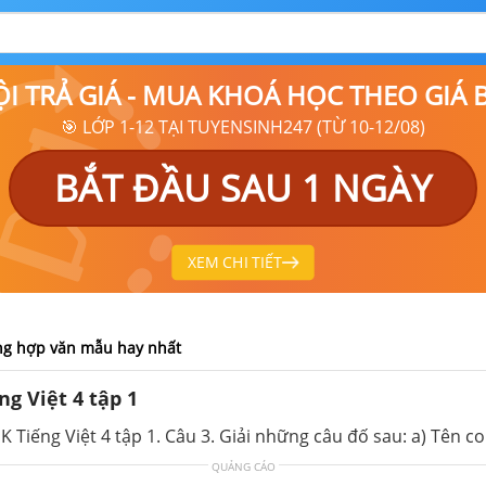
ỘI TRẢ GIÁ - MUA KHOÁ HỌC THEO GIÁ
🎯 LỚP 1-12 TẠI TUYENSINH247 (TỪ 10-12/08)
BẮT ĐẦU SAU 1 NGÀY
XEM CHI TIẾT
 tổng hợp văn mẫu hay nhất
g Việt 4 tập 1
K Tiếng Việt 4 tập 1. Câu 3. Giải những câu đố sau: a) Tên c
QUẢNG CÁO