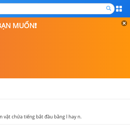
 BẠN MUỐN❗
on vật chứa tiếng bắt đầu bằng l hay n.