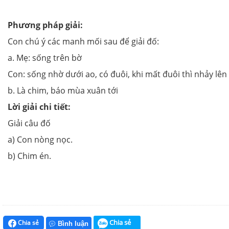
Phương pháp giải:
Con chú ý các manh mối sau để giải đố:
a. Mẹ: sống trên bờ
Con: sống nhờ dưới ao, có đuôi, khi mất đuôi thì nhảy lê
b. Là chim, báo mùa xuân tới
Lời giải chi tiết:
Giải câu đố
a) Con nòng nọc.
b) Chim én.
Chia sẻ
Chia sẻ
Bình luận