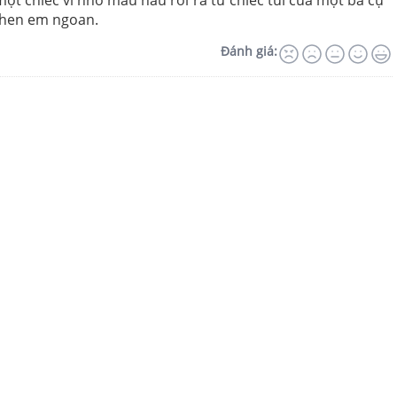
một chiếc ví nhỏ màu nâu rơi ra từ chiếc túi của một bà cụ
 khen em ngoan.
Đánh giá: