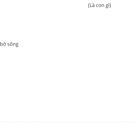
(Là con gì)
n bờ sống