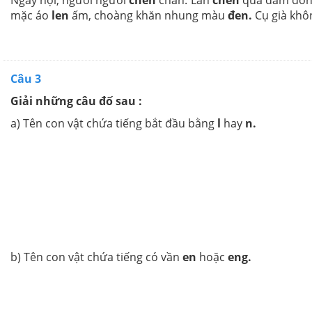
Ngày hội, người người
chen
chân. Lan
chen
qua đám đông
mặc áo
len
ấm, choàng khăn nhung màu
đen.
Cụ già khôn
Câu 3
Giải những câu đố sau :
a) Tên con vật chứa tiếng bắt đầu bằng
l
hay
n.
b) Tên con vật chứa tiếng có vần
en
hoặc
eng.