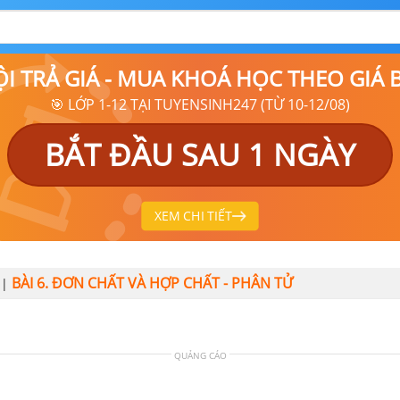
ỘI TRẢ GIÁ - MUA KHOÁ HỌC THEO GIÁ
🎯 LỚP 1-12 TẠI TUYENSINH247 (TỪ 10-12/08)
BẮT ĐẦU SAU 1 NGÀY
XEM CHI TIẾT
BÀI 6. ĐƠN CHẤT VÀ HỢP CHẤT - PHÂN TỬ
|
QUẢNG CÁO