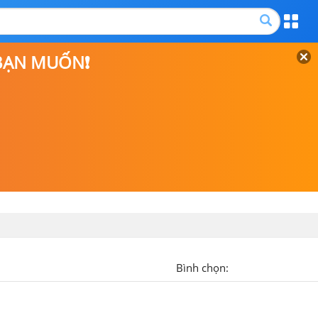
 BẠN MUỐN❗
Bình chọn: