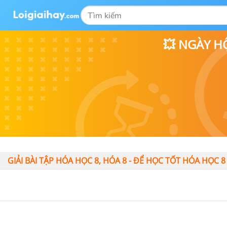
💥 NGÀY H
GIẢI BÀI TẬP HÓA HỌC 8, HÓA 8 - ĐỂ HỌC TỐT HÓA HỌC 8