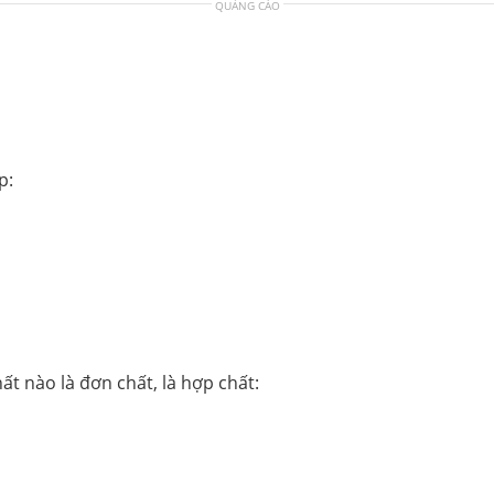
QUẢNG CÁO
p:
hất nào là đơn chất, là hợp chất: