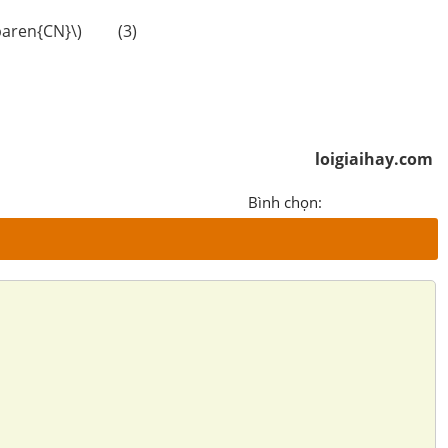
erparen{CN}\) (3)
2}\)
loigiaihay.com
Bình chọn: