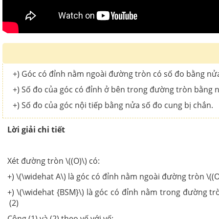
+) Góc có đỉnh nằm ngoài đường tròn có số đo bằng nửa
+) Số đo của góc có đỉnh ở bên trong đường tròn bằng n
+) Số đo của góc nội tiếp bằng nửa số đo cung bị chắn.
Lời giải chi tiết
Xét đường tròn \((O)\) có:
+) \(\widehat A\) là góc có đỉnh nằm ngoài đường tròn \((
+) \(\widehat {BSM}\) là góc có đỉnh nằm trong đường tr
(2)
Cộng (1) và (2) theo vế với vế: