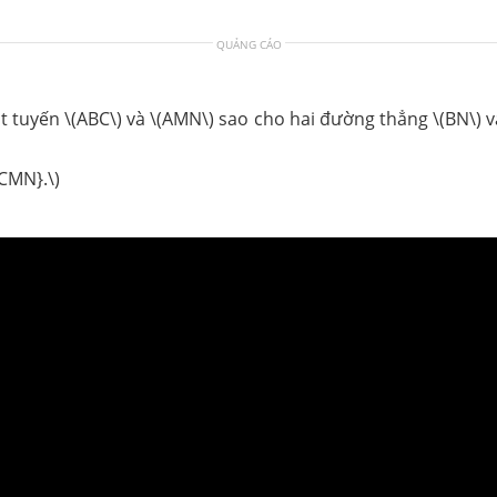
QUẢNG CÁO
át tuyến \(ABC\) và \(AMN\) sao cho hai đường thẳng \(BN\) 
CMN}.\)