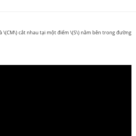
và \(CM\) cắt nhau tại một điểm \(S\) nằm bên trong đường