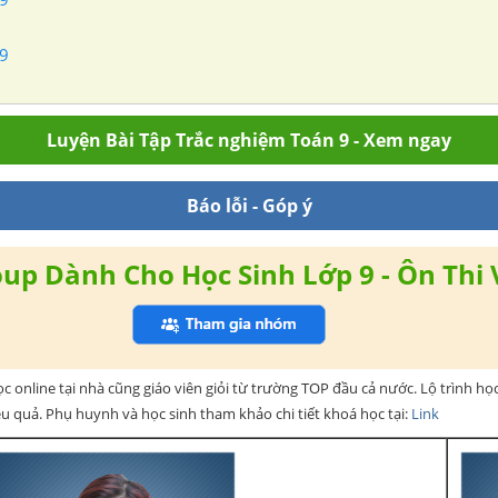
 9
Luyện Bài Tập Trắc nghiệm Toán 9 - Xem ngay
Báo lỗi - Góp ý
up Dành Cho Học Sinh Lớp 9 - Ôn Thi 
ọc online tại nhà cũng giáo viên giỏi từ trường TOP đầu cả nước. Lộ trình họ
ệu quả. Phụ huynh và học sinh tham khảo chi tiết khoá học tại:
Link