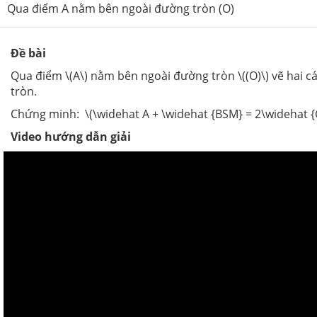
Qua điểm A nằm bên ngoài đường tròn (O)
Đề bài
Qua điểm \(A\) nằm bên ngoài đường tròn \((O)\) vẽ hai c
tròn.
Chứng minh: \(\widehat A + \widehat {BSM} = 2\widehat {
Video hướng dẫn giải