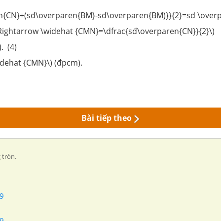
aren{CN}+(sđ\overparen{BM}-sđ\overparen{BM)}}{2}=sđ \ov
\Rightarrow \widehat {CMN}=\dfrac{sđ\overparen{CN}}{
. (4)
idehat {CMN}\) (đpcm).
Bài tiếp theo
 tròn.
 9
 9