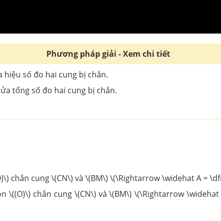
Phương pháp giải - Xem chi tiết
 hiệu số đo hai cung bị chắn.
ửa tổng số đo hai cung bị chắn.
O)\) chắn cung \(CN\) và \(BM\) \(\Rightarrow \widehat A = 
òn \((O)\) chắn cung \(CN\) và \(BM\) \(\Rightarrow \wide