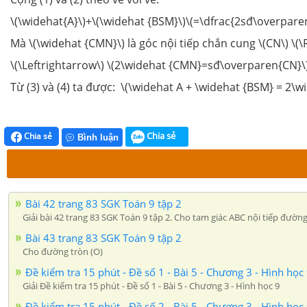
\(\widehat{A}\)+\(\widehat {BSM}\)\(=\dfrac{2sđ\overp
Mà \(\widehat {CMN}\) là góc nội tiếp chắn cung \(CN\)
\(
\(\Leftrightarrow\) \(2\widehat {CMN}=sđ\overparen{CN}\)
Từ (3) và (4) ta được:
\(\widehat A + \widehat {BSM} = 2\w
Chia sẻ
Chia sẻ
Bình luận
Bài 42 trang 83 SGK Toán 9 tập 2
Giải bài 42 trang 83 SGK Toán 9 tập 2. Cho tam giác ABC nội tiếp đường
Bài 43 trang 83 SGK Toán 9 tập 2
Cho đường tròn (O)
Đề kiểm tra 15 phút - Đề số 1 - Bài 5 - Chương 3 - Hình học
Giải Đề kiểm tra 15 phút - Đề số 1 - Bài 5 - Chương 3 - Hình học 9
Đề kiểm tra 15 phút - Đề số 2 - Bài 5 - Chương 3 - Hình học