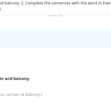
and balcony. 2. Complete the sentences with the word in Exerci
g.
QUẢNG CÁO
ain and balcony.
ox, curtain và balcony.)