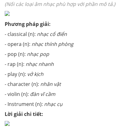
(Nối các loại âm nhạc phù hợp với phần mô tả.)
Phương pháp giải:
- classical (n):
nhạc cổ điển
- opera (n):
nhạc thính phòng
- pop (n):
nhạc pop
- rap (n):
nhạc nhanh
- play (n):
vở kịch
- character (n):
nhân vật
- violin (n):
đàn vĩ cầm
- Instrument (n):
nhạc cụ
Lời giải chi tiết: