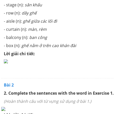
- stage (n):
sân khấu
- row (n):
dãy ghế
- aisle (n):
ghế giữa các lối đi
- curtain (n):
màn, rèm
- balcony (n):
ban công
- box (n):
ghế nằm ở trên cao khán đài
Lời giải chi tiết:
Bài 2
2. Complete the sentences with the word in Exercise 1.
(Hoàn thành câu với từ vựng sử dụng ở bài 1.)