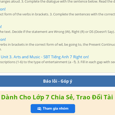
hanges aloud. 3. Complete the dialogue with the sentence below. Read the d
 on!
ct form of the verbs in brackets. 3. Complete the sentences with the correct 
n!
he text. Decide if the statement are Wrong (W), Right (R) or DS (Doesn’t Say). 
 on!
erbs in brackets in the correct form of wil, be going to, the Present Continu
e.
 Unit 3. Arts and Music - SBT Tiếng Anh 7 Right on!
criptions (1-6) to the type of entertainment (a - f). 3. Fill in each gap with s
Báo lỗi - Góp ý
Dành Cho Lớp 7 Chia Sẻ, Trao Đổi Tài 