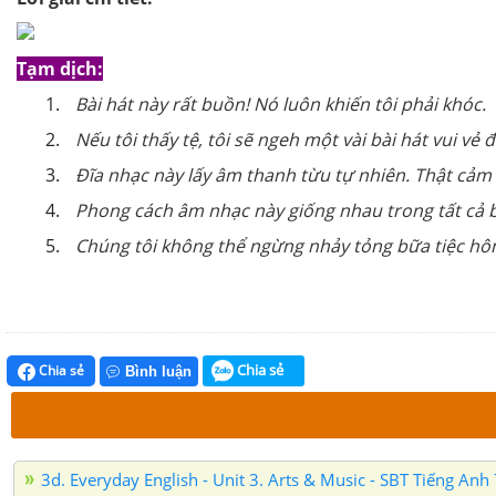
Tạm dịch:
Bài hát này rất buồn! Nó luôn khiến tôi phải khóc.
Nếu tôi thấy tệ, tôi sẽ ngeh một vài bài hát vui vẻ 
Đĩa nhạc này lấy âm thanh từu tự nhiên. Thật cảm 
Phong cách âm nhạc này giống nhau trong tất cả b
Chúng tôi không thể ngừng nhảy tỏng bữa tiệc hô
Chia sẻ
Chia sẻ
Bình luận
3d. Everyday English - Unit 3. Arts & Music - SBT Tiếng Anh 