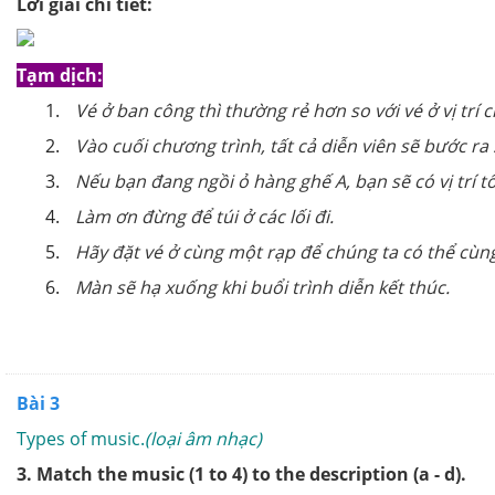
Lời giải chi tiết:
Tạm dịch:
Vé ở ban công thì thường rẻ hơn so với vé ở vị trí c
Vào cuối chương trình, tất cả diễn viên sẽ bước ra
Nếu bạn đang ngồi ỏ hàng ghế A, bạn sẽ có vị trí t
Làm ơn đừng để túi ở các lối đi.
Hãy đặt vé ở cùng một rạp để chúng ta có thể cùn
Màn sẽ hạ xuống khi buổi trình diễn kết thúc.
Bài 3
Types of music.
(loại âm nhạc)
3. Match the music (1 to 4) to the description (a - d).