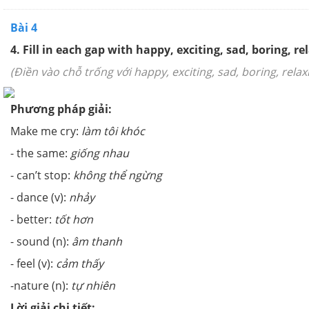
Bài 4
4. Fill in each gap with happy, exciting, sad, boring, re
(Điền vào chỗ trống với happy, exciting, sad, boring, relax
Phương pháp giải:
Make me cry:
làm tôi khóc
- the same:
giống nhau
- can’t stop:
không thể ngừng
- dance (v):
nhảy
- better:
tốt hơn
- sound (n):
âm thanh
- feel (v):
cảm thấy
-nature (n):
tự nhiên
Lời giải chi tiết: