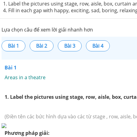
1. Label the pictures using stage, row, aisle, box, curtain 
4. Fill in each gap with happy, exciting, sad, boring, relaxin
Lựa chọn câu để xem lời giải nhanh hơn
Bài 1
Bài 2
Bài 3
Bài 4
Bài 1
Areas in a theatre
1. Label the pictures using stage, row, aisle, box, curt
(Điền tên các bức hình dựa vào các từ stage , row, aisle, b
Phương pháp giải: