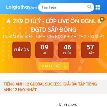
🔥 2K9 CHÚ Ý - LỚP LIVE ÔN ĐGNL &
ĐGTD SẮP ĐÓNG
ƯU ĐÃI ĐẶC BIỆT - GIẢM 50% HỌC PHÍ CHỈ CHO 300 SUẤT
09
46
57
CHỈ CÒN
GIỜ
PHÚT
GIÂY
XEM CHI TIẾT
TIẾNG ANH 12 GLOBAL SUCCESS, GIẢI BÀI TẬP TIẾNG
ANH 12 HAY NHẤT
Bình chọn: