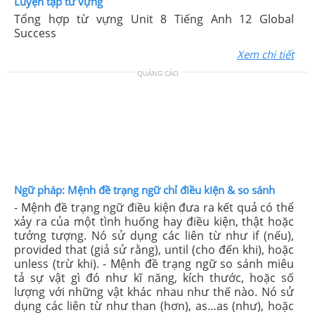
Luyện tập từ vựng
Tổng hợp từ vựng Unit 8 Tiếng Anh 12 Global
Success
Xem chi tiết
QUẢNG CÁO
Ngữ pháp: Mệnh đề trạng ngữ chỉ điều kiện & so sánh
- Mệnh đề trạng ngữ điều kiện đưa ra kết quả có thể
xảy ra của một tình huống hay điều kiện, thật hoặc
tưởng tượng. Nó sử dụng các liên từ như if (nếu),
provided that (giả sử rằng), until (cho đến khi), hoặc
unless (trừ khi). - Mệnh đề trạng ngữ so sánh miêu
tả sự vật gì đó như kĩ năng, kích thước, hoặc số
lượng với những vật khác nhau như thế nào. Nó sử
dụng các liên từ như than (hơn), as…as (như), hoặc