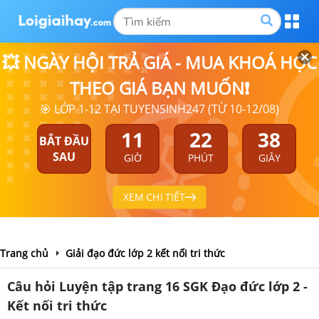
💥 NGÀY HỘI TRẢ GIÁ - MUA KHOÁ HỌC
THEO GIÁ BẠN MUỐN❗
🎯 LỚP 1-12 TẠI TUYENSINH247 (TỪ 10-12/08)
11
22
37
BẮT ĐẦU
SAU
GIỜ
PHÚT
GIÂY
XEM CHI TIẾT
Trang chủ
Giải đạo đức lớp 2 kết nối tri thức
Câu hỏi Luyện tập trang 16 SGK Đạo đức lớp 2 -
Kết nối tri thức