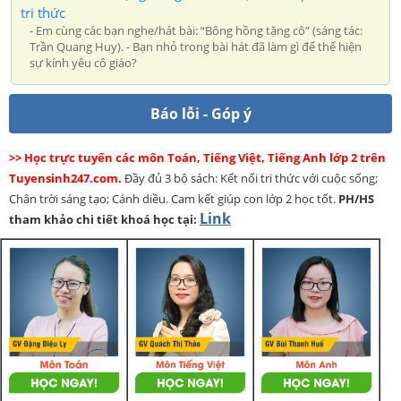
tri thức
- Em cùng các bạn nghe/hát bài: “Bông hồng tặng cô” (sáng tác:
Trần Quang Huy). - Bạn nhỏ trong bài hát đã làm gì để thể hiện
sự kính yêu cô giáo?
Báo lỗi - Góp ý
>> Học trực tuyến các môn Toán, Tiếng Việt, Tiếng Anh lớp 2 trên
Tuyensinh247.com.
Đầy đủ 3 bộ sách: Kết nối tri thức với cuộc sống;
Chân trời sáng tạo; Cánh diều. Cam kết giúp con lớp 2 học tốt.
PH/HS
Link
tham khảo chi tiết khoá học tại: