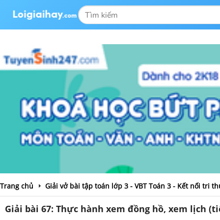
Trang chủ
Giải vở bài tập toán lớp 3 - VBT Toán 3 - Kết nối tri t
Giải bài 67: Thực hành xem đồng hồ, xem lịch (tiế