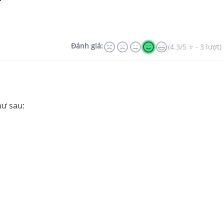
Đánh giá:
(4.3/5 ⭐ - 3 lượt)
hư sau: