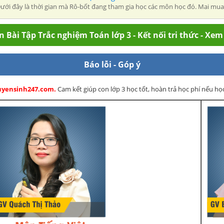
ới đây là thời gian mà Rô-bốt đang tham gia học các môn học đó. Mai mua 2 c
 Bài Tập Trắc nghiệm Toán lớp 3 - Kết nối tri thức - Xe
Báo lỗi - Góp ý
Tuyensinh247.com.
Cam kết giúp con lớp 3 học tốt, hoàn trả học phí nếu h