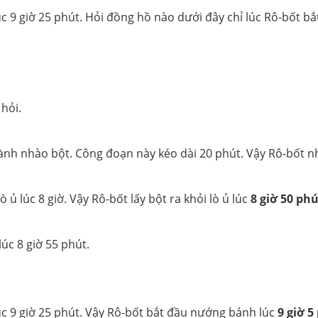
 9 giờ 25 phút. Hỏi đồng hồ nào dưới đây chỉ lúc Rô-bốt b
 hỏi.
n hành nhào bột. Công đoạn này kéo dài 20 phút. Vậy Rô-bốt 
 ủ lúc 8 giờ. Vậy Rô-bốt lấy bột ra khỏi lò ủ lúc
8 giờ 50 ph
lúc 8 giờ 55 phút.
c 9 giờ 25 phút. Vậy Rô-bốt bắt đầu nướng bánh lúc
9 giờ 5