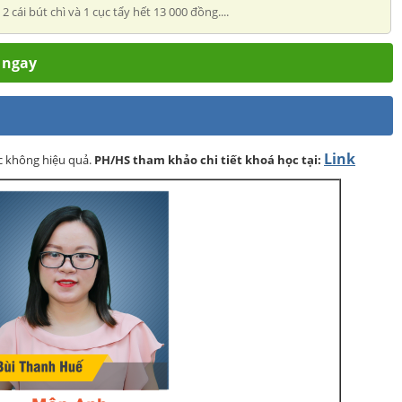
ái bút chì và 1 cục tẩy hết 13 000 đồng....
m ngay
Link
ọc không hiệu quả.
PH/HS
tham khảo chi tiết khoá học tại: