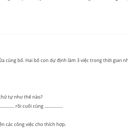
a cùng bổ. Hai bố con dự định làm 3 việc trong thời gian n
thứ tự như thế nào?
........... rồi cuối cùng ................
ên các công việc cho thích hợp.