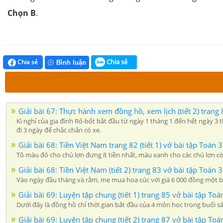
Chọn B
.
Chia sẻ
Chia sẻ
Bình luận
Giải bài 67: Thực hành xem đồng hồ, xem lịch (tiết 2) trang 8
Kì nghỉ của gia đình Rô-bốt bắt đầu từ ngày 1 tháng 1 đến hết ngày 3 t
đi 3 ngày để chắc chắn có xe.
Giải bài 68: Tiền Việt Nam trang 82 (tiết 1) vở bài tập Toán 3
Tô màu đỏ cho chú lợn đựng ít tiền nhất, màu xanh cho các chú lợn c
Giải bài 68: Tiền Việt Nam (tiết 2) trang 83 vở bài tập Toán 3
Vào ngày đầu tháng và rằm, mẹ mua hoa cúc với giá 6 000 đồng một b
Giải bài 69: Luyện tập chung (tiết 1) trang 85 vở bài tập Toán
Dưới đây là đồng hồ chỉ thời gian bắt đầu của 4 môn học trong buổi sá
Giải bài 69: Luyện tập chung (tiết 2) trang 87 vở bài tập Toán