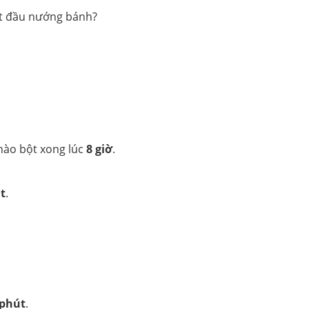
ắt đầu nướng bánh?
nhào bột xong lúc
8 giờ
.
út
.
 phút
.