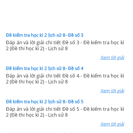
Đề kiểm tra học kì 2 lịch sử 8- Đề số 3
Đáp án và lời giải chi tiết Đề số 3 - Đề kiểm tra học kì
2 (Đề thi học kì 2) - Lịch sử 8
Xem lời giải
Đề kiểm tra học kì 2 lịch sử 8- Đề số 4
Đáp án và lời giải chi tiết Đề số 4 - Đề kiểm tra học kì
2 (Đề thi học kì 2) - Lịch sử 8
Xem lời giải
Đề kiểm tra học kì 2 lịch sử 8- Đề số 5
Đáp án và lời giải chi tiết Đề số 5 - Đề kiểm tra học kì
2 (Đề thi học kì 2) - Lịch sử 8
Xem lời giải