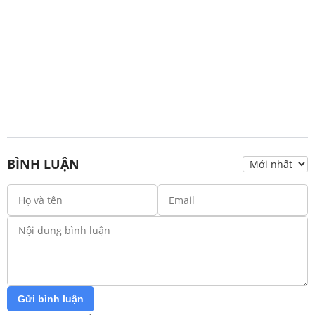
BÌNH LUẬN
Gửi bình luận