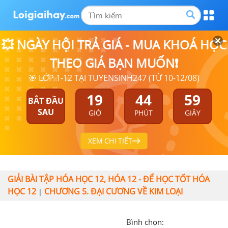
💥 NGÀY HỘI TRẢ GIÁ - MUA KHOÁ HỌC
THEO GIÁ BẠN MUỐN❗
🎯 LỚP 1-12 TẠI TUYENSINH247 (TỪ 10-12/08)
19
44
59
BẮT ĐẦU
SAU
GIỜ
PHÚT
GIÂY
XEM CHI TIẾT
GIẢI BÀI TẬP HÓA HỌC 12, HÓA 12 - ĐỂ HỌC TỐT HÓA
HỌC 12
CHƯƠNG 5. ĐẠI CƯƠNG VỀ KIM LOẠI
|
Bình chọn: