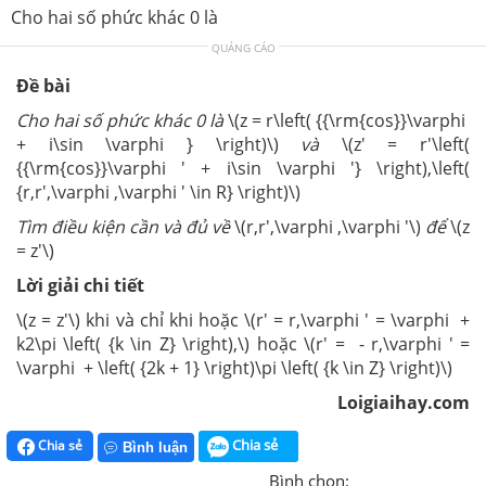
Cho hai số phức khác 0 là
QUẢNG CÁO
Đề bài
Cho hai số phức khác 0 là
\(z = r\left( {{\rm{cos}}\varphi
+ i\sin \varphi } \right)\)
và
\(z' = r'\left(
{{\rm{cos}}\varphi ' + i\sin \varphi '} \right),\left(
{r,r',\varphi ,\varphi ' \in R} \right)\)
Tìm điều kiện cần và đủ về
\(r,r',\varphi ,\varphi '\)
để
\(z
= z'\)
Lời giải chi tiết
\(z = z'\) khi và chỉ khi hoặc \(r' = r,\varphi ' = \varphi +
k2\pi \left( {k \in Z} \right),\)
hoặc \(r' = - r,\varphi ' =
\varphi + \left( {2k + 1} \right)\pi \left( {k \in Z} \right)\)
Loigiaihay.com
Chia sẻ
Chia sẻ
Bình luận
Bình chọn: