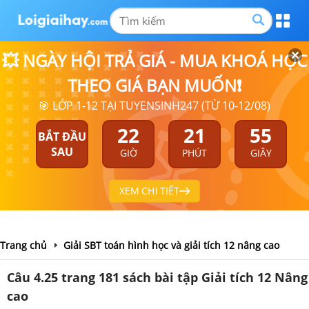
💥 NGÀY HỘI TRẢ GIÁ - MUA KHOÁ HỌC
THEO GIÁ BẠN MUỐN❗
🎯 LỚP 1-12 TẠI TUYENSINH247 (TỪ 10-12/08)
22
21
55
BẮT ĐẦU
SAU
GIỜ
PHÚT
GIÂY
XEM CHI TIẾT
Trang chủ
Giải SBT toán hình học và giải tích 12 nâng cao
Câu 4.25 trang 181 sách bài tập Giải tích 12 Nâng
cao