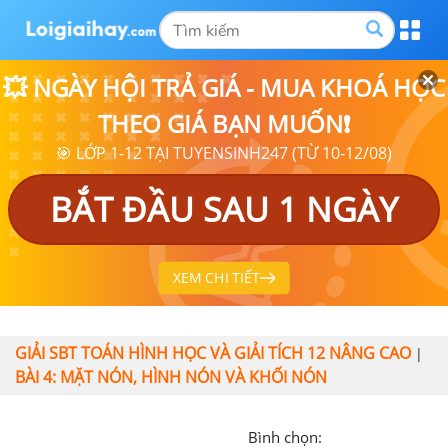
💥 NGÀY HỘI TRẢ GIÁ - MUA KHOÁ HỌC
THEO GIÁ BẠN MUỐN❗
🎯 LỚP 1-12 TẠI TUYENSINH247 (TỪ 10-12/08)
BẮT ĐẦU SAU 1 NGÀY
XEM CHI TIẾT
GIẢI SBT TOÁN HÌNH HỌC VÀ GIẢI TÍCH 12 NÂNG CAO
|
BÀI 4: MẶT NÓN, HÌNH NÓN VÀ KHỐI NÓN
Bình chọn: