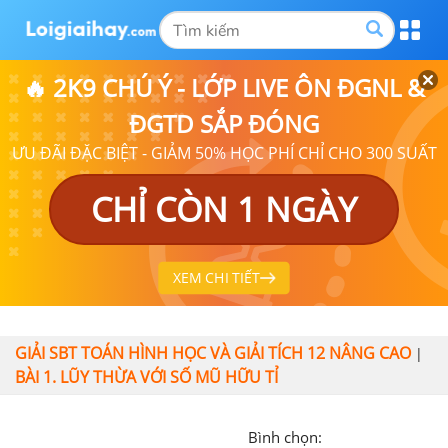
🔥 2K9 CHÚ Ý - LỚP LIVE ÔN ĐGNL &
ĐGTD SẮP ĐÓNG
ƯU ĐÃI ĐẶC BIỆT - GIẢM 50% HỌC PHÍ CHỈ CHO 300 SUẤT
CHỈ CÒN 1 NGÀY
XEM CHI TIẾT
GIẢI SBT TOÁN HÌNH HỌC VÀ GIẢI TÍCH 12 NÂNG CAO
|
BÀI 1. LŨY THỪA VỚI SỐ MŨ HỮU TỈ
Bình chọn: