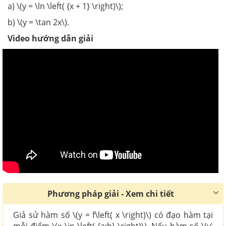
a) \(y = \ln \left( {x + 1} \right)\);
b) \(y = \tan 2x\).
Video hướng dẫn giải
Phương pháp giải - Xem chi tiết
Giả sử hàm số \(y = f\left( x \right)\) có đạo hàm tại