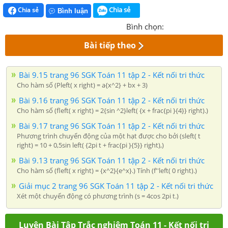
Chia sẻ
Chia sẻ
Bình luận
Bình chọn:
Bài tiếp theo
Bài 9.15 trang 96 SGK Toán 11 tập 2 - Kết nối tri thức
Cho hàm số (Pleft( x right) = a{x^2} + bx + 3)
Bài 9.16 trang 96 SGK Toán 11 tập 2 - Kết nối tri thức
Cho hàm số (fleft( x right) = 2{sin ^2}left( {x + frac{pi }{4}} right).)
Bài 9.17 trang 96 SGK Toán 11 tập 2 - Kết nối tri thức
Phương trình chuyển động của một hạt được cho bởi (sleft( t
right) = 10 + 0,5sin left( {2pi t + frac{pi }{5}} right),)
Bài 9.13 trang 96 SGK Toán 11 tập 2 - Kết nối tri thức
Cho hàm số (fleft( x right) = {x^2}{e^x}.) Tính (f''left( 0 right).)
Giải mục 2 trang 96 SGK Toán 11 tập 2 - Kết nối tri thức
Xét một chuyển động có phương trình (s = 4cos 2pi t.)
Luyện Bài Tập Trắc nghiệm Toán 11 - Kết nối tri