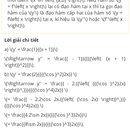
mỗi điểm \(x \in \left( {a;b} \right)\). Nếu hàm số \(y'
= f'\left( x \right)\) lại có đạo hàm tại x thì ta gọi đạo
hàm của \(y'\) là đạo hàm cấp hai của hàm số \(y =
f\left( x \right)\) tại x, kí hiệu là \(y''\) hoặc \(f''\left( x
\right)\).
Lời giải chi tiết
a) \(y' = \frac{1}{{x + 1}}\)
\(\Rightarrow y'' = \frac{{ - 1}}{{{{\left( {x + 1}
\right)}^2}}}\).
b) \(y' = \frac{2}{{{{\cos }^2}2x}} \)
\(\Rightarrow y'' = \frac{{ - 2.{{\left( {{{\cos }^2}2x}
\right)}^,}}}{{{{\cos }^4}2x}} \)
\(= \frac{{ - 2.2\cos 2x.{{\left( {\cos 2x} \right)}^,}}}
{{{{\cos }^4}2x}} \)
\(= \frac{{4.2\sin 2x}}{{{{\cos }^3}2x}}\)
\(= \frac{{8\sin 2x}}{{{{\cos }^3}2x}}\).