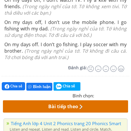
On my days off, I don’t watch TV. I fly a kite with my
friends.
(Trong ngày nghỉ của tớ. Tớ không xem tivi. Tớ
thả diều với các bạn.)
On my days off, I don’t use the mobile phone. I go
fishing with my dad.
(Trong ngày nghỉ của tớ. Tớ không
sử dụng điện thoại. Tớ đi câu cá với bố.)
On my days off. I don’t go fishing. I play soccer with my
brother.
(Trong ngày nghỉ của tớ. Tớ không đi câu cá.
Tớ chơi bóng đá với anh trai.)
Đánh giá:
Chia sẻ
Chia sẻ
Bình luận
Bình chọn:
Bài tiếp theo
Tiếng Anh lớp 4 Unit 2 Phonics trang 20 Phonics Smart
Listen and repeat. Listen and read. Listen and circle. Match.