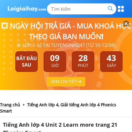
💥 NGÀY HỘI TRẢ GIÁ - MUA KHOÁ HỌC
THEO GIÁ BẠN MUỐN❗
🎯 LỚP 1-12 TẠI TUYENSINH247 (TỪ 10-12/08)
09
28
43
BẮT ĐẦU
SAU
GIỜ
PHÚT
GIÂY
XEM CHI TIẾT
Trang chủ
Tiếng Anh lớp 4, Giải tiếng Anh lớp 4 Phonics
Smart
Tiếng Anh lớp 4 Unit 2 Learn more trang 21