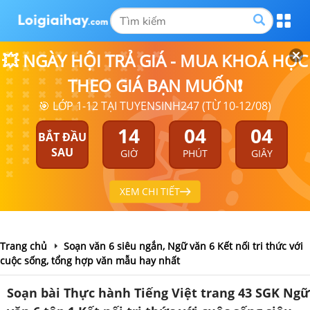
💥 NGÀY HỘI TRẢ GIÁ - MUA KHOÁ HỌC
THEO GIÁ BẠN MUỐN❗
🎯 LỚP 1-12 TẠI TUYENSINH247 (TỪ 10-12/08)
14
04
03
BẮT ĐẦU
SAU
GIỜ
PHÚT
GIÂY
XEM CHI TIẾT
Trang chủ
Soạn văn 6 siêu ngắn, Ngữ văn 6 Kết nối tri thức với
cuộc sống, tổng hợp văn mẫu hay nhất
Soạn bài Thực hành Tiếng Việt trang 43 SGK Ngữ