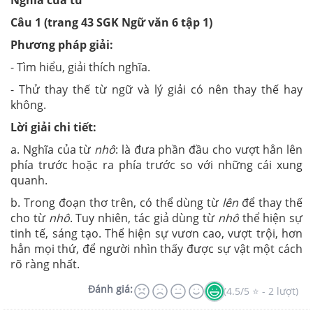
Nghĩa của từ
Câu 1 (trang 43 SGK Ngữ văn 6 tập 1)
Phương pháp giải:
- Tìm hiểu, giải thích nghĩa.
- Thử thay thế từ ngữ và lý giải có nên thay thế hay
không.
Lời giải chi tiết:
a. Nghĩa của từ
nhô
: là đưa phần đầu cho vượt hẳn lên
phía trước hoặc ra phía trước so với những cái xung
quanh.
b. Trong đoạn thơ trên, có thể dùng từ
lên
để thay thế
cho từ
nhô
. Tuy nhiên, tác giả dùng từ
nhô
thể hiện sự
tinh tế, sáng tạo. Thể hiện sự vươn cao, vượt trội, hơn
hẳn mọi thứ, để người nhìn thấy được sự vật một cách
rõ ràng nhất.
Đánh giá:
(4.5/5 ⭐ - 2 lượt)