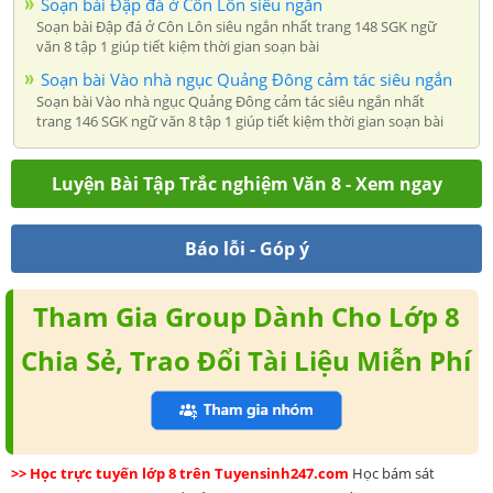
Soạn bài Đập đá ở Côn Lôn siêu ngắn
Soạn bài Đập đá ở Côn Lôn siêu ngắn nhất trang 148 SGK ngữ
văn 8 tập 1 giúp tiết kiệm thời gian soạn bài
Soạn bài Vào nhà ngục Quảng Đông cảm tác siêu ngắn
Soạn bài Vào nhà ngục Quảng Đông cảm tác siêu ngắn nhất
trang 146 SGK ngữ văn 8 tập 1 giúp tiết kiệm thời gian soạn bài
Luyện Bài Tập Trắc nghiệm Văn 8 - Xem ngay
Báo lỗi - Góp ý
Tham Gia Group Dành Cho Lớp 8
Chia Sẻ, Trao Đổi Tài Liệu Miễn Phí
>> Học trực tuyến lớp 8 trên Tuyensinh247.com
Học bám sát