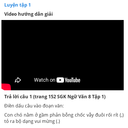
Luyện tập 1
Video hướng dẫn giải
Trả lời câu 1
(trang 152
SGK
Ngữ Văn 8 Tập 1)
Điền dấu câu vào đoạn văn:
Con chó nằm ở gầm phản bỗng chốc vẫy đuôi rối rít (,)
tỏ ra bộ dạng vui mừng (.)