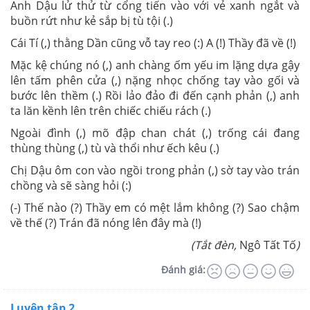
Anh Dậu lử thử từ cổng tiến vào với vẻ xanh ngắt và
buồn rứt như kẻ sắp bị tù tội (.)
Cái Tí (,) thằng Dần cũng vỗ tay reo (:) A (!) Thầy đã về (!)
Mặc kệ chúng nó (,) anh chàng ốm yếu im lặng dựa gậy
lên tấm phên cửa (,) nặng nhọc chống tay vào gối và
bước lên thềm (.) Rồi lảo đảo đi đến cạnh phản (,) anh
ta lăn kềnh lên trên chiếc chiếu rách (.)
Ngoài đình (,) mõ đập chan chát (,) trống cái đang
thùng thùng (,) tù và thổi như ếch kêu (.)
Chị Dậu ôm con vào ngồi trong phản (,) sờ tay vào trán
chồng và sẽ sàng hỏi (:)
(-) Thế nào (?) Thầy em có mệt lắm không (?) Sao chậm
về thế (?) Trán đã nóng lên đây mà (!)
(Tắt đèn,
Ngô Tất Tố
)
Đánh giá:
Luyện tập 2