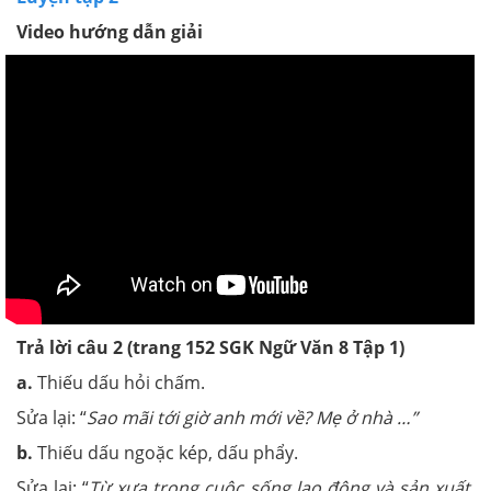
Video hướng dẫn giải
Trả lời câu 2
(trang 152 SGK Ngữ Văn 8 Tập 1)
a.
Thiếu dấu hỏi chấm.
Sửa lại: “
Sao mãi tới giờ anh mới về? Mẹ ở nhà …”
b.
Thiếu dấu ngoặc kép, dấu phẩy.
Sửa lại: “
Từ xưa trong cuộc sống lao động và sản xuất,