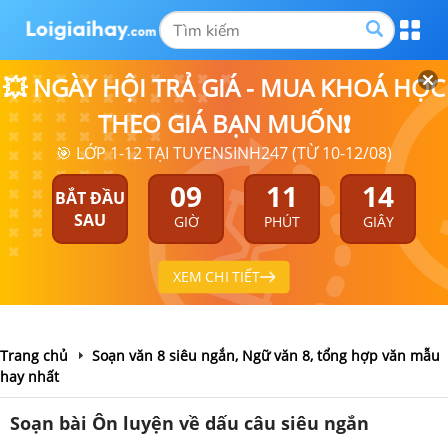
💥 NGÀY HỘI TRẢ GIÁ - MUA KHOÁ HỌC
THEO GIÁ BẠN MUỐN❗
🎯 LỚP 1-12 TẠI TUYENSINH247 (TỪ 10-12/08)
09
11
13
BẮT ĐẦU
SAU
GIỜ
PHÚT
GIÂY
XEM CHI TIẾT
Trang chủ
Soạn văn 8 siêu ngắn, Ngữ văn 8, tổng hợp văn mẫu
hay nhất
Soạn bài Ôn luyện về dấu câu siêu ngắn