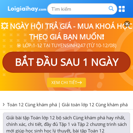
💥 NGÀY HỘI TRẢ GIÁ - MUA KHOÁ HỌC
THEO GIÁ BẠN MUỐN❗
🎯 LỚP 1-12 TẠI TUYENSINH247 (TỪ 10-12/08)
BẮT ĐẦU SAU 1 NGÀY
XEM CHI TIẾT
Toán 12 Cùng khám phá | Giải toán lớp 12 Cùng khám phá
Giải bài tập Toán lớp 12 bộ sách Cùng khám phá hay nhất,
chính xác, chi tiết, đầy đủ Tập 1 và Tập 2 chương trình sách
mới giúp học sinh học lý thuyết, bài tập Toán 12