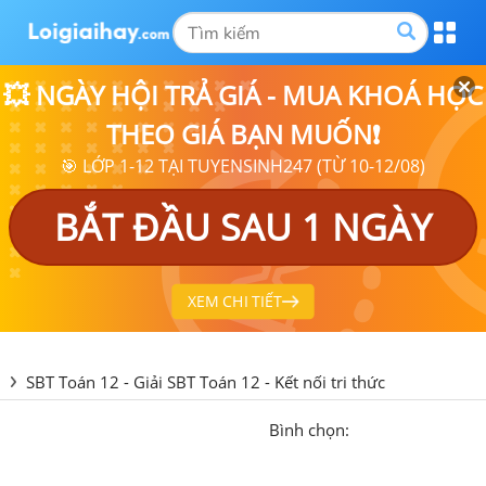
💥 NGÀY HỘI TRẢ GIÁ - MUA KHOÁ HỌC
THEO GIÁ BẠN MUỐN❗
🎯 LỚP 1-12 TẠI TUYENSINH247 (TỪ 10-12/08)
BẮT ĐẦU SAU 1 NGÀY
XEM CHI TIẾT
SBT Toán 12 - Giải SBT Toán 12 - Kết nối tri thức
Bình chọn: