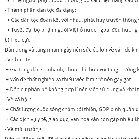
+ Tỉ lệ người phụ thuộc ít hơn, giúp cải thiện nâng cao c
- Thành phần dân tộc đa dạng:
+ Các dân tộc đoàn kết với nhau, phát huy truyền thống 
+ Tuyệt đại bộ phận người Việt ở nước ngoài đều hướng v
b) Tiêu cực :
Dân đông và tăng nhanh gây nên sức ép lớn về vấn đề kinh 
- Về kinh tế :
+ Gia tăng dân số nhanh, chưa phù hợp với tăng trưởng ki
+ Vấn đề thất nghiệp và thiếu việc làm trở nên gay gắt.
+ Dân cư phân bố không hợp lí nên việc sử dụng và khai t
- Về xã hội :
+ Chất lượng cuộc sống chậm cải thiện, GDP bình quân đ
+ Các dịch vụ y tế, giáo dục, văn hóa vẫn còn gặp nhiều 
- Về môi trường :