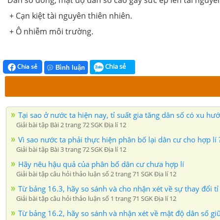
Dân số đông, mật độ dân số cao gây sức ép lên tài nguyê
+ Cạn kiệt tài nguyên thiên nhiên.
+ Ô nhiễm môi trường.
Chia sẻ
Chia sẻ
Bình luận
Tại sao ở nước ta hiện nay, tỉ suất gia tăng dân số có xu 
Giải bài tập Bài 2 trang 72 SGK Địa lí 12
Vì sao nước ta phải thực hiện phân bố lại dân cư cho hợp l
Giải bài tập Bài 3 trang 72 SGK Địa lí 12
Hãy nêu hậu quả của phân bố dân cư chưa hợp lí
Giải bài tập câu hỏi thảo luận số 2 trang 71 SGK Địa lí 12
Từ bảng 16.3, hãy so sánh và cho nhận xét về sự thay đổi tỉ
Giải bài tập câu hỏi thảo luận số 1 trang 71 SGK Địa lí 12
Từ bảng 16.2, hãy so sánh và nhận xét về mật độ dân số gi