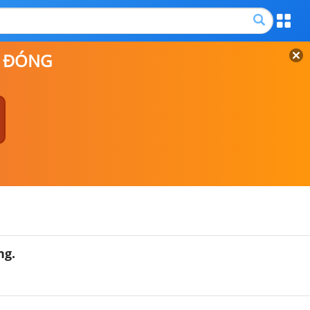
P ĐÓNG
ng.