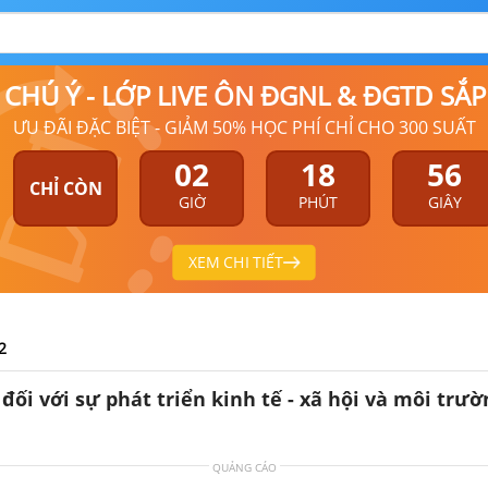
9 CHÚ Ý - LỚP LIVE ÔN ĐGNL & ĐGTD SẮ
ƯU ĐÃI ĐẶC BIỆT - GIẢM 50% HỌC PHÍ CHỈ CHO 300 SUẤT
02
18
56
CHỈ CÒN
GIỜ
PHÚT
GIÂY
XEM CHI TIẾT
2
ối với sự phát triển kinh tế - xã hội và môi trườ
QUẢNG CÁO