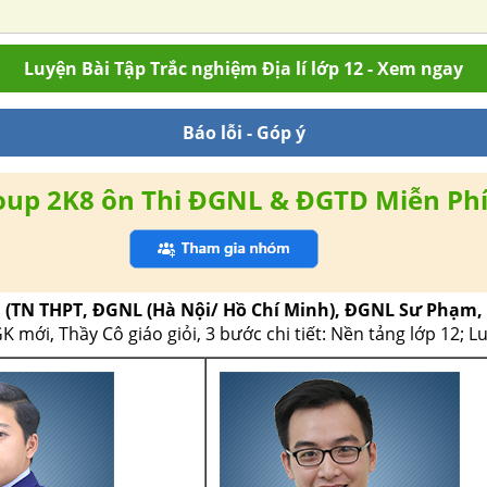
Luyện Bài Tập Trắc nghiệm Địa lí lớp 12 - Xem ngay
Báo lỗi - Góp ý
oup 2K8 ôn Thi ĐGNL & ĐGTD Miễn Ph
i
(TN THPT, ĐGNL (Hà Nội/ Hồ Chí Minh), ĐGNL Sư Phạm
mới, Thầy Cô giáo giỏi, 3 bước chi tiết: Nền tảng lớp 12; L