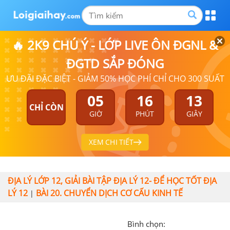
🔥 2K9 CHÚ Ý - LỚP LIVE ÔN ĐGNL &
ĐGTD SẮP ĐÓNG
ƯU ĐÃI ĐẶC BIỆT - GIẢM 50% HỌC PHÍ CHỈ CHO 300 SUẤT
05
16
12
CHỈ CÒN
GIỜ
PHÚT
GIÂY
XEM CHI TIẾT
ĐỊA LÝ LỚP 12, GIẢI BÀI TẬP ĐỊA LÝ 12- ĐỂ HỌC TỐT ĐỊA
LÝ 12
BÀI 20. CHUYỂN DỊCH CƠ CẤU KINH TẾ
|
Bình chọn: