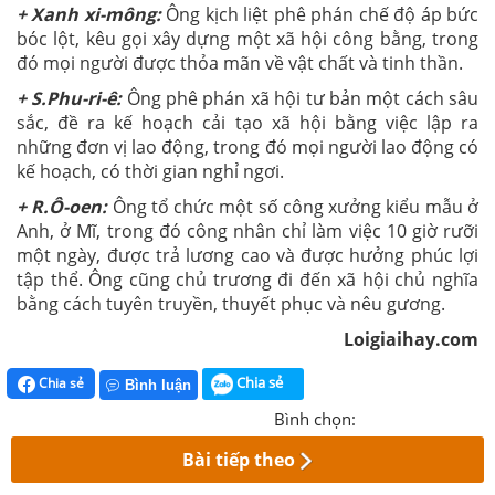
+ Xanh xi-mông:
Ông kịch liệt phê phán chế độ áp bức
bóc lột, kêu gọi xây dựng một xã hội công bằng, trong
đó mọi người được thỏa mãn về vật chất và tinh thần.
+ S.Phu-ri-ê:
Ông phê phán xã hội tư bản một cách sâu
sắc, đề ra kế hoạch cải tạo xã hội bằng việc lập ra
những đơn vị lao động, trong đó mọi người lao động có
kế hoạch, có thời gian nghỉ ngơi.
+ R.Ô-oen:
Ông tổ chức một số công xưởng kiểu mẫu ở
Anh, ở Mĩ, trong đó công nhân chỉ làm việc 10 giờ rưỡi
một ngày, được trả lương cao và được hưởng phúc lợi
tập thể. Ông cũng chủ trương đi đến xã hội chủ nghĩa
bằng cách tuyên truyền, thuyết phục và nêu gương.
Loigiaihay.com
Chia sẻ
Chia sẻ
Bình luận
Bình chọn:
Bài tiếp theo