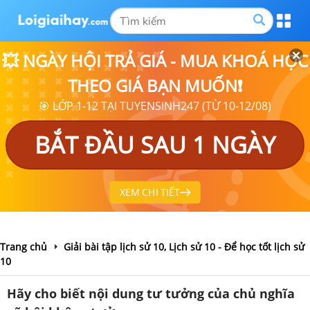
💥 NGÀY HỘI TRẢ GIÁ - MUA KHOÁ HỌC
THEO GIÁ BẠN MUỐN❗
🎯 LỚP 1-12 TẠI TUYENSINH247 (TỪ 10-12/08)
BẮT ĐẦU SAU 1 NGÀY
XEM CHI TIẾT
Trang chủ
Giải bài tập lịch sử 10, Lịch sử 10 - Để học tốt lịch sử
10
Hãy cho biết nội dung tư tưởng của chủ nghĩa