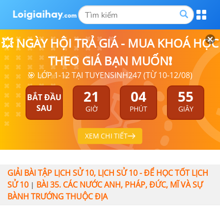
💥 NGÀY HỘI TRẢ GIÁ - MUA KHOÁ HỌC
THEO GIÁ BẠN MUỐN❗
🎯 LỚP 1-12 TẠI TUYENSINH247 (TỪ 10-12/08)
21
04
55
BẮT ĐẦU
SAU
GIỜ
PHÚT
GIÂY
XEM CHI TIẾT
GIẢI BÀI TẬP LỊCH SỬ 10, LỊCH SỬ 10 - ĐỂ HỌC TỐT LỊCH
SỬ 10
BÀI 35. CÁC NƯỚC ANH, PHÁP, ĐỨC, MĨ VÀ SỰ
|
BÀNH TRƯỚNG THUỘC ĐỊA