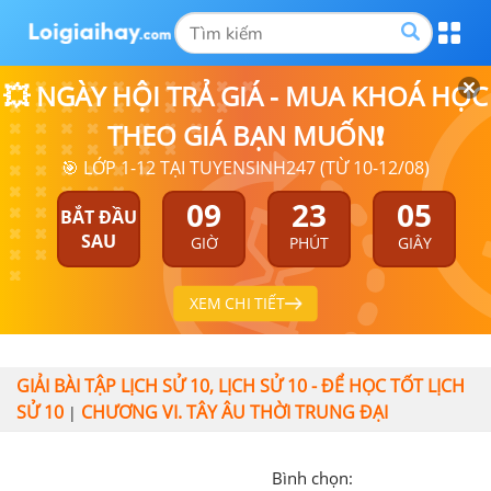
💥 NGÀY HỘI TRẢ GIÁ - MUA KHOÁ HỌC
THEO GIÁ BẠN MUỐN❗
🎯 LỚP 1-12 TẠI TUYENSINH247 (TỪ 10-12/08)
09
23
04
BẮT ĐẦU
SAU
GIỜ
PHÚT
GIÂY
XEM CHI TIẾT
GIẢI BÀI TẬP LỊCH SỬ 10, LỊCH SỬ 10 - ĐỂ HỌC TỐT LỊCH
SỬ 10
CHƯƠNG VI. TÂY ÂU THỜI TRUNG ĐẠI
|
Bình chọn: