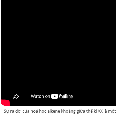
Sự ra đời của hoá học alkene khoảng giữa thế kỉ XX là 