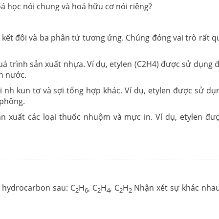
oá học nói chung và hoá hữu cơ nói riêng?
n kết đôi và ba phân tử tương ứng. Chúng đóng vai trò rất 
uá trình sản xuất nhựa. Ví dụ, etylen (C2H4) được sử dụng 
n nước.
 nh kun tơ và sợi tổng hợp khác. Ví dụ, etylen được sử dụ
 phông.
n xuất các loại thuốc nhuộm và mực in. Ví dụ, etylen đ
c hydrocarbon sau: C
H
, C
H
, C
H
Nhận xét sự khác nhau
2
6
2
4
2
2