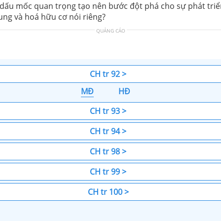
ột dấu mốc quan trọng tạo nên bước đột phá cho sự phát tri
ung và hoá hữu cơ nói riêng?
QUẢNG CÁO
CH tr 92 >
MĐ
HĐ
CH tr 93 >
CH tr 94 >
CH tr 98 >
CH tr 99 >
CH tr 100 >