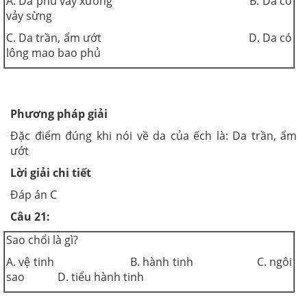
A. Da phủ vảy xương B. Da có
vảy sừng
C. Da trần, ẩm ướt D. Da có
lông mao bao phủ
Phương pháp giải
Đặc điểm đúng khi nói về da của ếch là: Da trần, ẩm
ướt
Lời giải chi tiết
Đáp án C
Câu 21:
Sao chổi là gì?
A. vệ tinh B. hành tinh C. ngôi
sao D. tiểu hành tinh