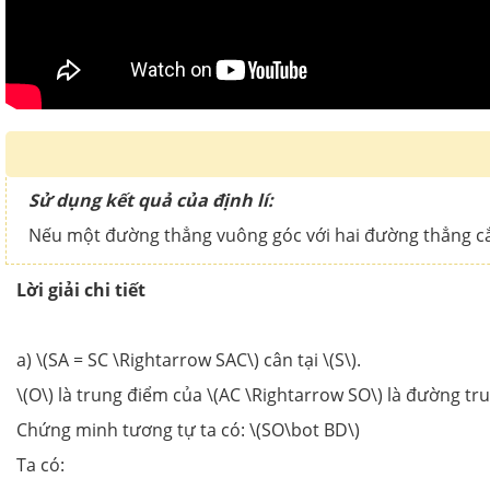
Sử dụng kết quả của định lí:
Nếu một đường thẳng vuông góc với hai đường thẳng cắ
Lời giải chi tiết
a) \(SA = SC \Rightarrow SAC\) cân tại \(S\).
\(O\) là trung điểm của \(AC \Rightarrow SO\) là đường t
Chứng minh tương tự ta có: \(SO\bot BD\)
Ta có: