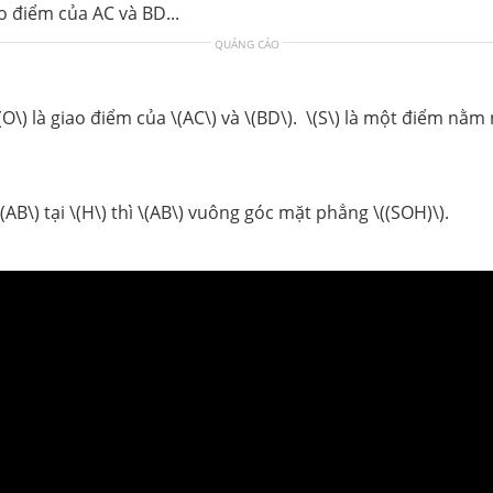
o điểm của AC và BD...
QUẢNG CÁO
O\) là giao điểm của \(AC\) và \(BD\). \(S\) là một điểm nằm 
AB\) tại \(H\) thì \(AB\) vuông góc mặt phẳng \((SOH)\).