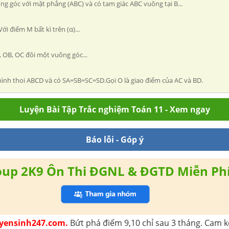
ng góc với mặt phẳng (ABC) và có tam giác ABC vuông tại B...
i điểm M bất kì trên (α)...
, OB, OC đôi một vuông góc...
 hình thoi ABCD và có SA=SB=SC=SD.Gọi O là giao điểm của AC và BD.
Luyện Bài Tập Trắc nghiệm Toán 11 - Xem ngay
Báo lỗi - Góp ý
oup 2K9 Ôn Thi ĐGNL & ĐGTD Miễn Ph
Tuyensinh247.com.
Bứt phá điểm 9,10 chỉ sau 3 tháng. Cam kế