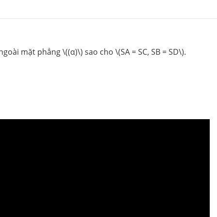
ngoài mặt phẳng \((α)\) sao cho \(SA = SC, SB = SD\).