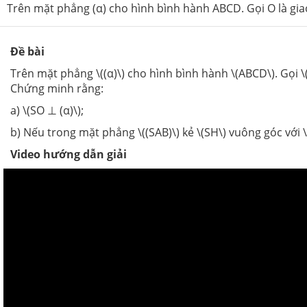
Trên mặt phẳng (α) cho hình bình hành ABCD. Gọi O là gia
Đề bài
Trên mặt phẳng \((α)\) cho hình bình hành \(ABCD\). Gọi \(
Chứng minh rằng:
a) \(SO ⊥ (α)\);
b) Nếu trong mặt phẳng \((SAB)\) kẻ \(SH\) vuông góc với \(
Video hướng dẫn giải