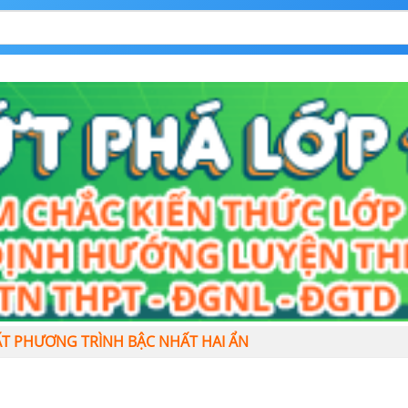
BẤT PHƯƠNG TRÌNH BẬC NHẤT HAI ẨN