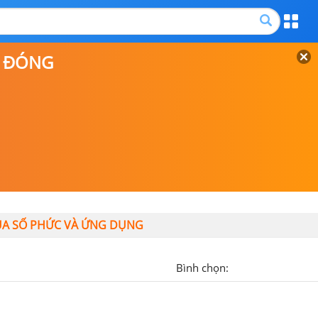
P ĐÓNG
CỦA SỐ PHỨC VÀ ỨNG DỤNG
Bình chọn: