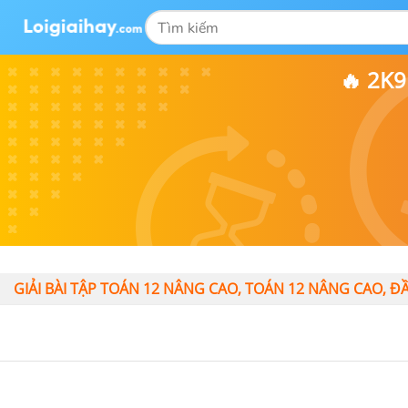
🔥 2K
GIẢI BÀI TẬP TOÁN 12 NÂNG CAO, TOÁN 12 NÂNG CAO, ĐẦ