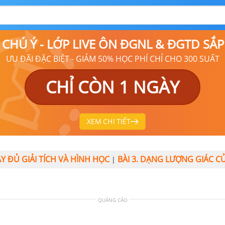
9 CHÚ Ý - LỚP LIVE ÔN ĐGNL & ĐGTD SẮ
ƯU ĐÃI ĐẶC BIỆT - GIẢM 50% HỌC PHÍ CHỈ CHO 300 SUẤT
CHỈ CÒN 1 NGÀY
XEM CHI TIẾT
Y ĐỦ GIẢI TÍCH VÀ HÌNH HỌC
BÀI 3. DẠNG LƯỢNG GIÁC 
|
QUẢNG CÁO