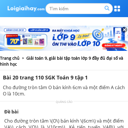
Trang chủ
Giải toán 9, giải bài tập toán lớp 9 đầy đủ đại số và
hình học
Bài 20 trang 110 SGK Toán 9 tập 1
Cho đường tròn tâm O bán kính 6cm và một điểm A cách
O là 10cm.
QUẢNG CÁO
Đề bài
Cho đường tròn tâm \(O\) bán kính \(6cm\) và một điểm
\(A\) cách \(O\) là \(10cm\). Kẻ tiếp tuyến \(AB\) với