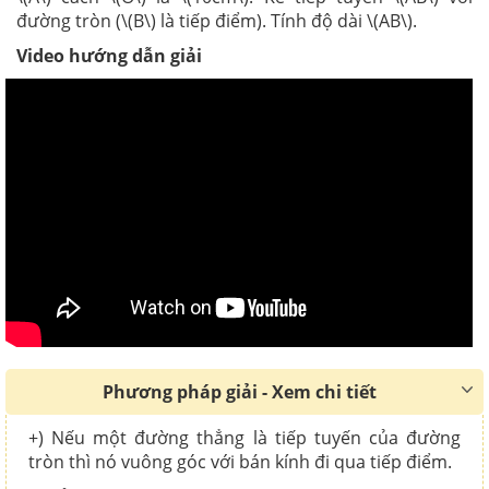
đường tròn (\(B\) là tiếp điểm). Tính độ dài \(AB\).
Video hướng dẫn giải
Phương pháp giải - Xem chi tiết
+) Nếu một đường thẳng là tiếp tuyến của đường
tròn thì nó vuông góc với bán kính đi qua tiếp điểm.