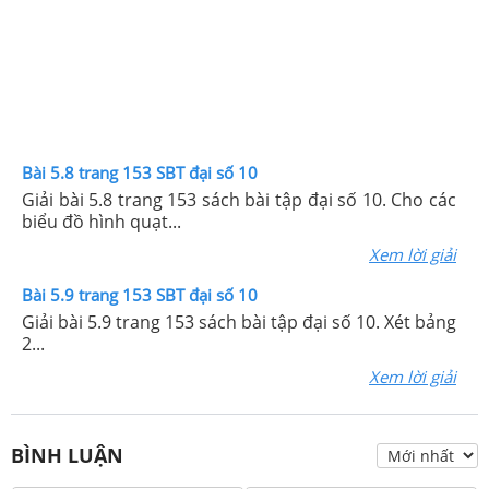
Bài 5.8 trang 153 SBT đại số 10
Giải bài 5.8 trang 153 sách bài tập đại số 10. Cho các
biểu đồ hình quạt...
Xem lời giải
Bài 5.9 trang 153 SBT đại số 10
Giải bài 5.9 trang 153 sách bài tập đại số 10. Xét bảng
2...
Xem lời giải
BÌNH LUẬN