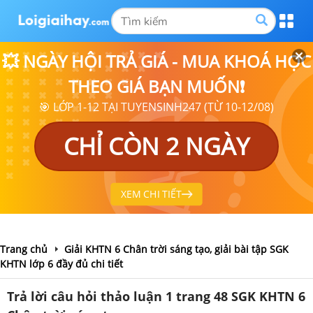
💥 NGÀY HỘI TRẢ GIÁ - MUA KHOÁ HỌC
THEO GIÁ BẠN MUỐN❗
🎯 LỚP 1-12 TẠI TUYENSINH247 (TỪ 10-12/08)
CHỈ CÒN 2 NGÀY
XEM CHI TIẾT
Trang chủ
Giải KHTN 6 Chân trời sáng tạo, giải bài tập SGK
KHTN lớp 6 đầy đủ chi tiết
Trả lời câu hỏi thảo luận 1 trang 48 SGK KHTN 6