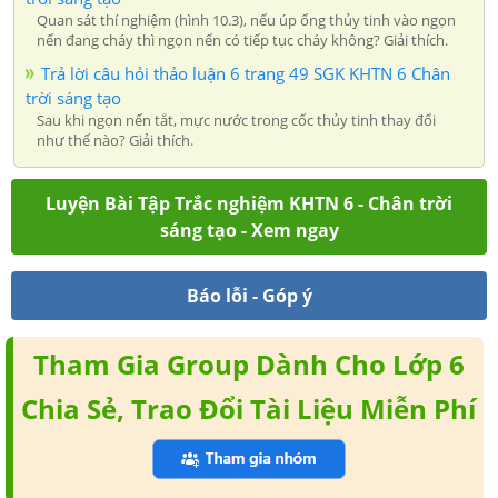
Quan sát thí nghiệm (hình 10.3), nếu úp ống thủy tinh vào ngọn
nến đang cháy thì ngọn nến có tiếp tục cháy không? Giải thích.
Trả lời câu hỏi thảo luận 6 trang 49 SGK KHTN 6 Chân
trời sáng tạo
Sau khi ngọn nến tắt, mực nước trong cốc thủy tinh thay đổi
như thế nào? Giải thích.
Luyện Bài Tập Trắc nghiệm KHTN 6 - Chân trời
sáng tạo - Xem ngay
Báo lỗi - Góp ý
Tham Gia Group Dành Cho Lớp 6
Chia Sẻ, Trao Đổi Tài Liệu Miễn Phí