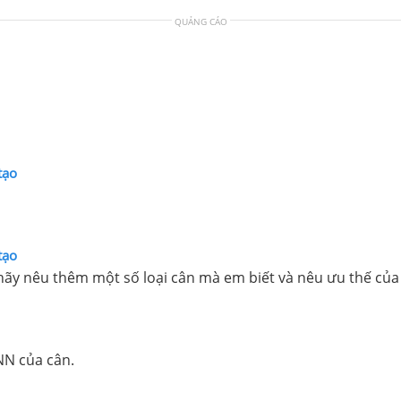
QUẢNG CÁO
tạo
tạo
d hãy nêu thêm một số loại cân mà em biết và nêu ưu thế của
NN của cân.