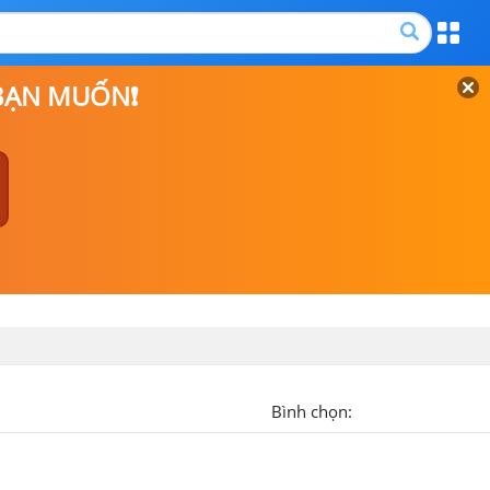
 BẠN MUỐN❗
Bình chọn: