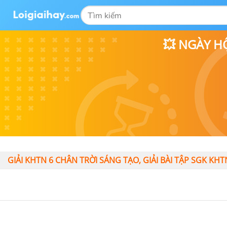
💥 NGÀY H
GIẢI KHTN 6 CHÂN TRỜI SÁNG TẠO, GIẢI BÀI TẬP SGK KHT