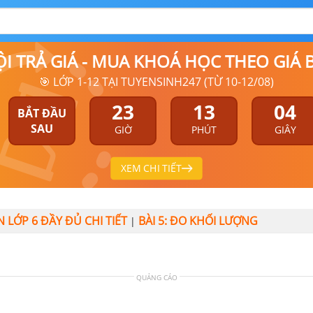
ỘI TRẢ GIÁ - MUA KHOÁ HỌC THEO GIÁ
🎯 LỚP 1-12 TẠI TUYENSINH247 (TỪ 10-12/08)
23
13
03
BẮT ĐẦU
SAU
GIỜ
PHÚT
GIÂY
XEM CHI TIẾT
N LỚP 6 ĐẦY ĐỦ CHI TIẾT
BÀI 5: ĐO KHỐI LƯỢNG
|
QUẢNG CÁO