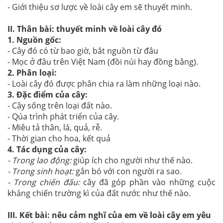
- Giới thiệu sơ lược về loài cây em sẽ thuyết minh.
II. Thân bài: thuyết minh về loài cây đó
1. Nguồn gốc:
- Cây đó có từ bao giờ, bắt nguồn từ đâu
- Mọc ở đâu trên Việt Nam (đồi núi hay đồng bằng).
2. Phân loại:
- Loài cây đó được phân chia ra làm những loại nào.
3. Đặc điểm của cây:
- Cây sống trên loại đất nào.
- Qúa trình phát triển của cây.
- Miêu tả thân, lá, quả, rễ.
- Thời gian cho hoa, kết quả
4. Tác dụng của cây:
- Trong lao động:
giúp ích cho người như thế nào.
- Trong sinh hoạt:
gắn bó với con người ra sao.
- Trong chiến đấu:
cây đã góp phần vào những cuộc
kháng chiến trường kì của đất nước như thế nào.
III. Kết bài: nêu cảm nghĩ của em về loài cây em yêu