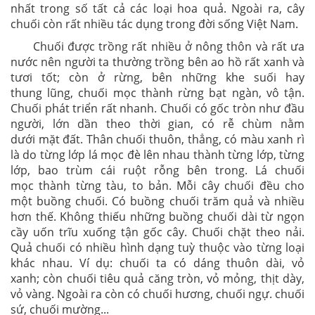
nhất trong số tất cả các loại hoa quả. Ngoài ra, cây
chuối còn rất nhiều tác dụng trong đời sống Việt Nam.
Chuối được
trồng rất nhiều
ở
nông thôn và rất ưa
nước nên người ta thường
trồng bên ao hồ
rất xanh và
tươi tốt; còn ở rừng, bên những khe suối hay
thung
lũng, chuối
mọc thành rừng bạt ngàn, vô tận.
Chuối phát triển rất nhanh.
Chuối có gốc
tròn như đầu
người, lớn dần
theo
thời gian, có rễ chùm nằm
dưới
mặt đất.
Thân chuối thuôn, thẳng, có màu xanh rì
là do từng lớp lá mọc đè lên
nhau thành từng
lớp, từng
lớp, bao trùm cái ruột rỗng bên trong. Lá chuối
mọc
thành từng tàu,
to bản. Mỗi cây chuối đều cho
một buồng chuối. Có buồng chuối
trăm quả và
nhiều
hơn thế. Không thiếu những buồng chuối dài từ ngọn
cầy
uốn trĩu xuống
tận
gốc
cây. Chuối chặt theo nải.
Quả chuối có nhiều hình dạng
tuỳ thuộc vào
từng loại
khác nhau.
Ví
dụ: chuối ta có dáng thuôn dài, vỏ
xanh;
còn chuối tiêu
quả căng tròn, vỏ mỏng, thịt dày,
vỏ vàng. Ngoài ra còn có chuối
hương, chuối
ngự. chuối
sứ, chuối mường...