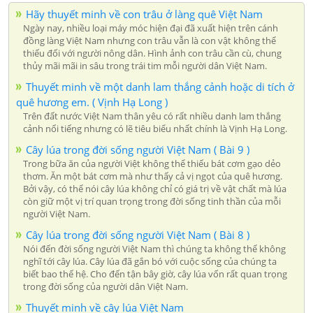
Hãy thuyết minh về con trâu ở làng quê Việt Nam
Ngày nay, nhiều loại máy móc hiện đại đã xuất hiện trên cánh
đồng làng Việt Nam nhưng con trâu vẫn là con vật không thể
thiếu đối với người nông dân. Hình ảnh con trâu cần cù, chung
thủy mãi mãi in sâu trong trái tim mỗi người dân Việt Nam.
Thuyết minh về một danh lam thắng cảnh hoặc di tích ở
quê hương em. ( Vịnh Hạ Long )
Trên đất nước Việt Nam thân yêu có rất nhiều danh lam thắng
cảnh nổi tiếng nhưng có lẽ tiêu biểu nhất chính là Vịnh Hạ Long.
Cây lúa trong đời sống người Việt Nam ( Bài 9 )
Trong bữa ăn của ngựời Việt không thể thiếu bát cơm gạo dẻo
thơm. Ăn một bát cơm mà như thấy cả vị ngọt của quê hương.
Bởi vậy, có thể nói cây lúa không chỉ có giá trị về vật chất mà lúa
còn giữ một vị trí quan trọng trong đời sống tinh thần của mỗi
người Việt Nam.
Cây lúa trong đời sống người Việt Nam ( Bài 8 )
Nói đến đời sống người Việt Nam thì chúng ta không thể không
nghĩ tới cây lúa. Cây lúa đã gắn bó với cuộc sống của chúng ta
biết bao thế hệ. Cho đến tận bây giờ, cây lúa vốn rất quan trọng
trong đời sống của người dân Việt Nam.
Thuyết minh về cây lúa Việt Nam