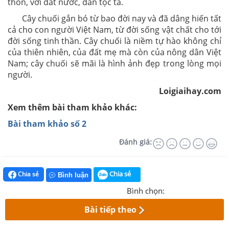
thôn, với đất nước, dân tộc ta.
Cây chuối gắn bó
từ bao đời nay
và
đã dâng hiến tất
cả cho con người Việt
Nam, từ đời sống
vật chất cho tới
đời sống tinh thần. Cây chuối là niềm tự hào
không chỉ
của
thiên nhiên, của đất mẹ mà còn của nông dân Việt
Nam; cây
chuối sẽ mãi là
hình ảnh đẹp trong lòng mọi
người.
Loigiaihay.com
Xem thêm bài tham khảo khác:
Bài tham khảo số 2
Đánh giá:
Chia sẻ
Chia sẻ
Bình luận
Bình chọn:
Bài tiếp theo