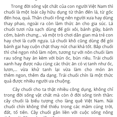
Trong đời
sống vật chất của con người Việt Nam thì
chuối là một loài cây
hữu dụng từ thân
đến lá, từ gốc
đến
hoa, quả.
Thân chuối rỗng nên người xưa
hay dùng
thay
phao, ngoài ra còn làm thức ăn cho gia súc. Lá
chuối tươi rửa
sạch dùng để
gói xôi, bánh giầy, bánh
cốm, bánh chưng... và một trò chơi dân
gian mà trẻ
con
hay chơi là cưỡi ngựa. Lá chuối khô cũng dùng để gói
bánh gai
hay cuộn chặt
thay nút chai khá tốt. Bắp chuối
thì chẻ ngọn nhỏ làm nộm,
tương tự với nõn
chuối làm
rau sống hay
ăn
kèm với bún ốc, bún riêu. Trái
chuối
xanh hay
được nấu cùng các thức ăn
có
vị tanh như ốc,
lươn,... vừa khử
tanh lại vừa làm
cho món ăn
thêm
ngon,
thêm đa dạng. Trái chuối chín là một
thức
quả được
nhiều người ưa chuộng.
Cây chuối
cho
ta
thật nhiều công dụng, không chỉ
trong đời sống vật chất
mà còn
ở
đời
sống tinh thần:
cây chuối là
biểu
tượng cho làng quê Việt Nam.
Nải
chuối chín
không thể thiếu trong
các
mâm cúng trời,
đất, tổ tiên. Cây chuối
gắn liền với cuộc
sống nông