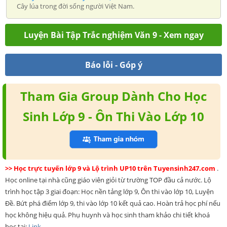
Cây lúa trong đời sống người Việt Nam.
Luyện Bài Tập Trắc nghiệm Văn 9 - Xem ngay
Báo lỗi - Góp ý
Tham Gia Group Dành Cho Học
Sinh Lớp 9 - Ôn Thi Vào Lớp 10
>> Học trực tuyến lớp 9 và Lộ trình UP10 trên Tuyensinh247.com
.
Học online tại nhà cũng giáo viên giỏi từ trường TOP đầu cả nước. Lộ
trình học tập 3 giai đoạn: Học nền tảng lớp 9, Ôn thi vào lớp 10, Luyện
Đề. Bứt phá điểm lớp 9, thi vào lớp 10 kết quả cao. Hoàn trả học phí nếu
học không hiệu quả. Phụ huynh và học sinh tham khảo chi tiết khoá
học tại:
Link