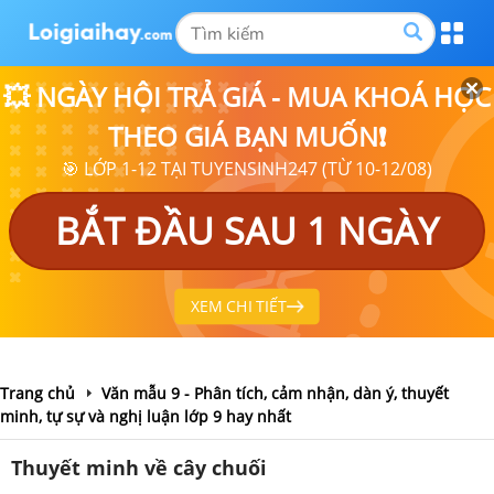
💥 NGÀY HỘI TRẢ GIÁ - MUA KHOÁ HỌC
THEO GIÁ BẠN MUỐN❗
🎯 LỚP 1-12 TẠI TUYENSINH247 (TỪ 10-12/08)
BẮT ĐẦU SAU 1 NGÀY
XEM CHI TIẾT
Trang chủ
Văn mẫu 9 - Phân tích, cảm nhận, dàn ý, thuyết
minh, tự sự và nghị luận lớp 9 hay nhất
Thuyết minh về cây chuối