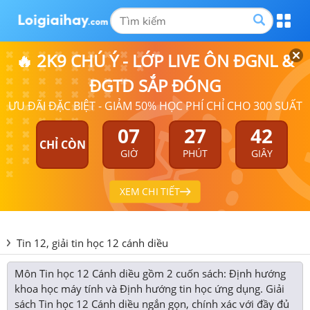
🔥 2K9 CHÚ Ý - LỚP LIVE ÔN ĐGNL &
ĐGTD SẮP ĐÓNG
ƯU ĐÃI ĐẶC BIỆT - GIẢM 50% HỌC PHÍ CHỈ CHO 300 SUẤT
07
27
41
CHỈ CÒN
GIỜ
PHÚT
GIÂY
XEM CHI TIẾT
Tin 12, giải tin học 12 cánh diều
Môn Tin học 12 Cánh diều gồm 2 cuốn sách: Định hướng
khoa học máy tính và Định hướng tin học ứng dụng. Giải
sách Tin học 12 Cánh diều ngắn gọn, chính xác với đầy đủ