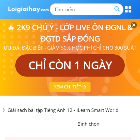
🔥 2K9 CHÚ Ý - LỚP LIVE ÔN ĐGNL &
ĐGTD SẮP ĐÓNG
ƯU ĐÃI ĐẶC BIỆT - GIẢM 50% HỌC PHÍ CHỈ CHO 300 SUẤT
CHỈ CÒN 1 NGÀY
XEM CHI TIẾT
Giải sách bài tập Tiếng Anh 12 - iLearn Smart World
Bình chọn: