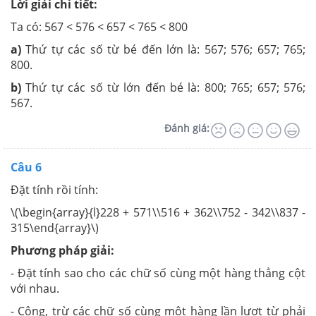
Lời giải chi tiết:
Ta có: 567 < 576 < 657 < 765 < 800
a)
Thứ tự các số từ bé đến lớn là: 567; 576; 657; 765;
800.
b)
Thứ tự các số từ lớn đến bé là: 800; 765; 657; 576;
567.
Đánh giá:
Câu 6
Đặt tính rồi tính:
\(\begin{array}{l}228 + 571\\516 + 362\\752 - 342\\837 -
315\end{array}\)
Phương pháp giải:
- Đặt tính sao cho các chữ số cùng một hàng thẳng cột
với nhau.
- Cộng, trừ các chữ số cùng một hàng lần lượt từ phải