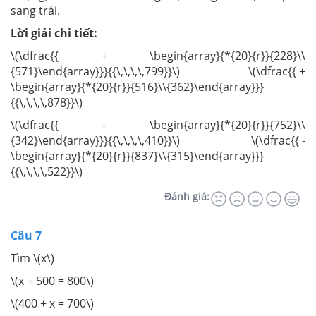
sang trái.
Lời giải chi tiết:
\(\dfrac{{ + \begin{array}{*{20}{r}}{228}\\
{571}\end{array}}}{{\,\,\,\,799}}\) \(\dfrac{{ +
\begin{array}{*{20}{r}}{516}\\{362}\end{array}}}
{{\,\,\,\,878}}\)
\(\dfrac{{ - \begin{array}{*{20}{r}}{752}\\
{342}\end{array}}}{{\,\,\,\,410}}\) \(\dfrac{{ -
\begin{array}{*{20}{r}}{837}\\{315}\end{array}}}
{{\,\,\,\,522}}\)
Đánh giá:
Câu 7
Tìm \(x\)
\(x + 500 = 800\)
\(400 + x = 700\)