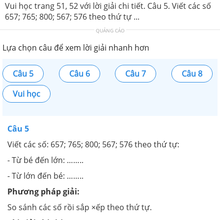
Vui học trang 51, 52 với lời giải chi tiết. Câu 5. Viết các số
657; 765; 800; 567; 576 theo thứ tự ...
QUẢNG CÁO
Lựa chọn câu để xem lời giải nhanh hơn
Câu 5
Câu 6
Câu 7
Câu 8
Vui học
Câu 5
Viết các số: 657; 765; 800; 567; 576 theo thứ tự:
- Từ bé đến lớn: ……..
- Từ lớn đến bé: ……..
Phương pháp giải:
So sánh các số rồi sắp ×ếp theo thứ tự.