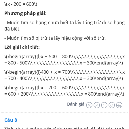
\(x - 200 = 600\)
Phương pháp giải:
- Muốn tìm số hạng chưa biết ta lấy tổng trừ đi số hạng
đã biết.
- Muốn tìm số bị trừ ta lấy hiệu cộng với số trừ.
Lời giải chi tiết:
\(\begin{array}{l}x + 500 = 800\\\,\,\,\,\,\,\,\,\,\,\,\,\,\,\,\,\,x
= 800 - 500\\\,\,\,\,\,\,\,\,\,\,\,\,\,\,\,\,\,x = 300\end{array}\)
\(\begin{array}{l}400 + x = 700\\\,\,\,\,\,\,\,\,\,\,\,\,\,\,\,\,\,x
= 700 - 400\\\,\,\,\,\,\,\,\,\,\,\,\,\,\,\,\,\,x = 300\end{array}\)
\(\begin{array}{l}x - 200 = 600\\\,\,\,\,\,\,\,\,\,\,\,\,\,\,\,\,\,x
= 600 + 200\\\,\,\,\,\,\,\,\,\,\,\,\,\,\,\,\,\,x = 800\end{array}\)
Đánh giá:
Câu 8