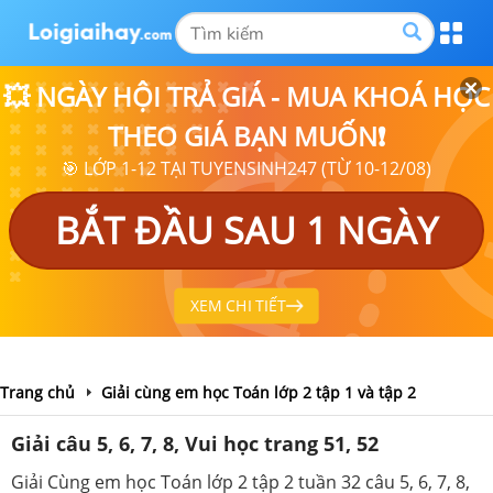
💥 NGÀY HỘI TRẢ GIÁ - MUA KHOÁ HỌC
THEO GIÁ BẠN MUỐN❗
🎯 LỚP 1-12 TẠI TUYENSINH247 (TỪ 10-12/08)
BẮT ĐẦU SAU 1 NGÀY
XEM CHI TIẾT
Trang chủ
Giải cùng em học Toán lớp 2 tập 1 và tập 2
Giải câu 5, 6, 7, 8, Vui học trang 51, 52
Giải Cùng em học Toán lớp 2 tập 2 tuần 32 câu 5, 6, 7, 8,