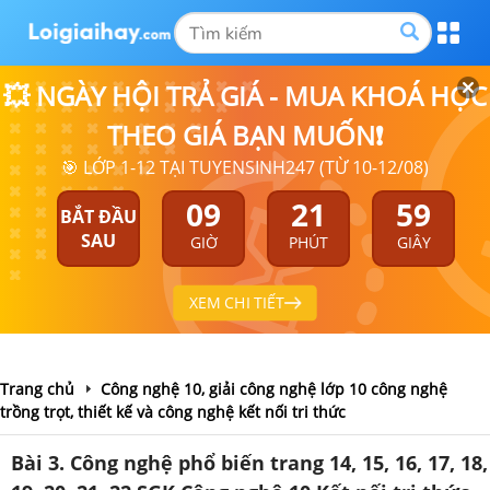
💥 NGÀY HỘI TRẢ GIÁ - MUA KHOÁ HỌC
THEO GIÁ BẠN MUỐN❗
🎯 LỚP 1-12 TẠI TUYENSINH247 (TỪ 10-12/08)
09
21
58
BẮT ĐẦU
SAU
GIỜ
PHÚT
GIÂY
XEM CHI TIẾT
Trang chủ
Công nghệ 10, giải công nghệ lớp 10 công nghệ
trồng trọt, thiết kế và công nghệ kết nối tri thức
Bài 3. Công nghệ phổ biến trang 14, 15, 16, 17, 18,