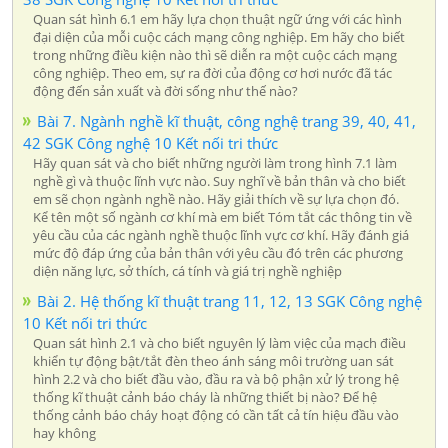
Quan sát hình 6.1 em hãy lựa chọn thuật ngữ ứng với các hình
đại diện của mỗi cuộc cách mạng công nghiệp. Em hãy cho biết
trong những điều kiện nào thì sẽ diễn ra một cuộc cách mạng
công nghiệp. Theo em, sự ra đời của động cơ hơi nước đã tác
động đến sản xuất và đời sống như thế nào?
Bài 7. Ngành nghề kĩ thuật, công nghệ trang 39, 40, 41,
42 SGK Công nghệ 10 Kết nối tri thức
Hãy quan sát và cho biết những người làm trong hình 7.1 làm
nghề gì và thuộc lĩnh vực nào. Suy nghĩ về bản thân và cho biết
em sẽ chọn ngành nghề nào. Hãy giải thích về sự lựa chọn đó.
Kể tên một số ngành cơ khí mà em biết Tóm tắt các thông tin về
yêu cầu của các ngành nghề thuộc lĩnh vực cơ khí. Hãy đánh giá
mức độ đáp ứng của bản thân với yêu cầu đó trên các phương
diện năng lực, sở thích, cá tính và giá trị nghề nghiệp
Bài 2. Hệ thống kĩ thuật trang 11, 12, 13 SGK Công nghệ
10 Kết nối tri thức
Quan sát hình 2.1 và cho biết nguyên lý làm việc của mạch điều
khiển tự động bật/tắt đèn theo ánh sáng môi trường uan sát
hình 2.2 và cho biết đầu vào, đầu ra và bộ phận xử lý trong hệ
thống kĩ thuật cảnh báo cháy là những thiết bị nào? Để hệ
thống cảnh báo cháy hoạt động có cần tất cả tín hiệu đầu vào
hay không