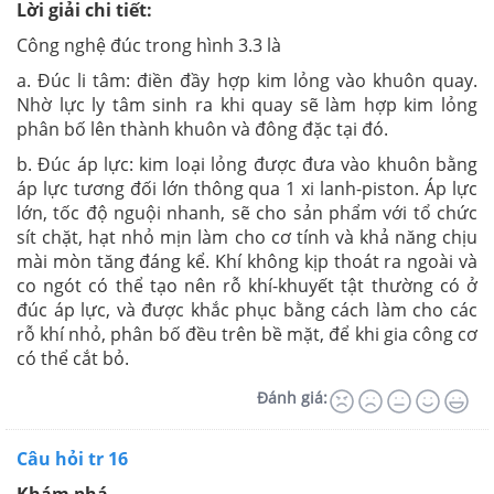
Lời giải chi tiết:
Công nghệ đúc trong hình 3.3 là
a. Đúc li tâm: điền đầy hợp kim lỏng vào khuôn quay.
Nhờ lực ly tâm sinh ra khi quay sẽ làm hợp kim lỏng
phân bố lên thành khuôn và đông đặc tại đó.
b. Đúc áp lực: kim loại lỏng được đưa vào khuôn bằng
áp lực tương đối lớn thông qua 1 xi lanh-piston. Áp lực
lớn, tốc độ nguội nhanh, sẽ cho sản phẩm với tổ chức
sít chặt, hạt nhỏ mịn làm cho cơ tính và khả năng chịu
mài mòn tăng đáng kể. Khí không kịp thoát ra ngoài và
co ngót có thể tạo nên rỗ khí-khuyết tật thường có ở
đúc áp lực, và được khắc phục bằng cách làm cho các
rỗ khí nhỏ, phân bố đều trên bề mặt, để khi gia công cơ
có thể cắt bỏ.
Đánh giá:
Câu hỏi tr 16