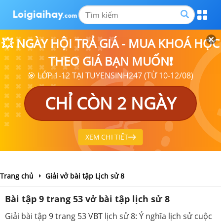
💥 NGÀY HỘI TRẢ GIÁ - MUA KHOÁ HỌC
THEO GIÁ BẠN MUỐN❗
🎯 LỚP 1-12 TẠI TUYENSINH247 (TỪ 10-12/08)
CHỈ CÒN 2 NGÀY
XEM CHI TIẾT
Trang chủ
Giải vở bài tập Lịch sử 8
Bài tập 9 trang 53 vở bài tập lịch sử 8
Giải bài tập 9 trang 53 VBT lịch sử 8: Ý nghĩa lịch sử cuộc